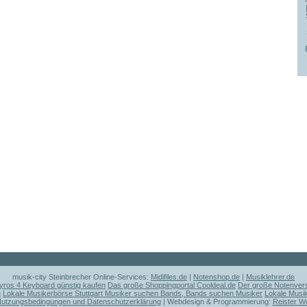
musik-city Steinbrecher Online-Services:
Midifiles.de
|
Notenshop.de
|
Musiklehrer.de
ros 4 Keyboard günstig kaufen
Das große Shoppingportal Cooldeal.de
Der große Notenvers
u
Lokale Musikerbörse Stuttgart Musiker suchen Bands, Bands suchen Musiker
Lokale Musi
utzungsbedingungen und Datenschutzerklärung
| Webdesign & Programmierung:
Reister W