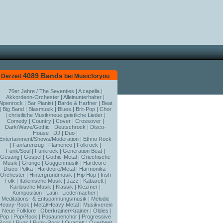
4089 Bands
Derzeit
bei Musicforyou
70er Jahre / The Seventies
|
A capella
|
Akkordeon-Orchester
|
Alleinunterhalter
|
Alpenrock
|
Bar Pianist
|
Barde & Harfner
|
Beat
|
Big Band
|
Blasmusik
|
Blues
|
Brit-Pop
|
Chor
|
christliche Musik/neue geistliche Lieder
|
Comedy
|
Country
|
Cover
|
Crossover
|
Dark/Wave/Gothic
|
Deutschrock
|
Disco-
House
|
DJ
|
Duo
|
Entertainment/Shows/Moderation
|
Ethno Rock
|
Fanfarenzug
|
Flamenco
|
Folkrock
|
Funk/Soul
|
Funkrock
|
Generation Beat
|
Gesang
|
Gospel
|
Gothic-Metal
|
Griechische
Musik
|
Grunge
|
Guggenmusik
|
Hardcore-
Disco-Polka
|
Hardcore/Metal
|
Harmonika-
Orchester
|
Hintergrundmusik
|
Hip Hop
|
Irish
Folk
|
Italienische Musik
|
Jazz
|
Kabarett
|
Karibische Musik
|
Klassik
|
Klezmer
|
Komposition
|
Latin
|
Liedermacher
|
Meditations- & Entspannungsmusik
|
Melodic
Heavy-Rock
|
Metal/Heavy Metal
|
Musikverein
|
Neue Folklore
|
Oberkrainer/Krainer
|
Oldies
|
Pop
|
Pop/Rock
|
Posaunenchor
|
Progressive
Rock
|
Punk
|
Punk-Rock
|
Quartett
|
Querbeet