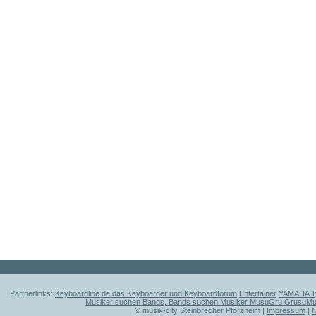
Partnerlinks:
Keyboardline.de das Keyboarder und Keyboardforum
Entertainer
YAMAHA Ty
Musiker suchen Bands, Bands suchen Musiker MusuGru GrusuM
© musik-city Steinbrecher Pforzheim |
Impressum
|
N