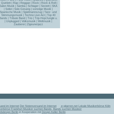
|
Quintett
|
Rap
|
Reggae
|
Rock
|
Rock & Roll
|
Salon Musik
|
Samba
|
Schlager
|
Sextett
|
SKA
|
Solist
|
Solo Gesang
|
sonstige Musik
|
Spanische Musik
|
Spielmannszug
|
Tanz- und
Stimmungsmusik
|
Techno Live-Act
|
Top 40
Bands
|
Tribute Band
|
Trio
|
Trip-Hop/Jungle u.
|
Unplugged
|
Volksmusik
|
Weltmusik
|
Zauberei
|
Zigeunerjazz
and im Internet
Der Notenversand im Internet
e-gitarren.net
Lokale Musikerbörse Köln
kerbörse Frankfurt Musiker suchen Bands, Bands suchen Musiker
ebdesign Berlin
in Kooperation mit
Design Keller Berlin