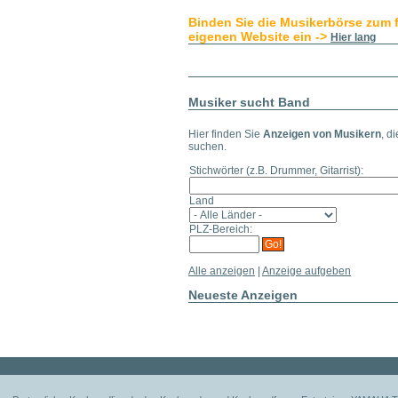
Binden Sie die Musikerbörse zum 
eigenen Website ein ->
Hier lang
Musiker sucht Band
Hier finden Sie
Anzeigen von Musikern
, d
suchen.
Stichwörter
(z.B. Drummer, Gitarrist)
:
Land
PLZ-Bereich:
Alle anzeigen
|
Anzeige aufgeben
Neueste Anzeigen