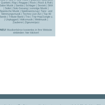
|
Quintett
|
Rap
|
Reggae
|
Rock
|
Rock & Roll
|
Salon Musik
|
Samba
|
Schlager
|
Sextett
|
SKA
|
Solist
|
Solo Gesang
|
sonstige Musik
|
Spanische Musik
|
Spielmannszug
|
Tanz- und
Stimmungsmusik
|
Techno Live-Act
|
Top 40
Bands
|
Tribute Band
|
Trio
|
Trip-Hop/Jungle u.
|
Unplugged
|
Volksmusik
|
Weltmusik
|
Zauberei
|
Zigeunerjazz
NEU!
Musikerbörse kostenlos in Ihre Website
einbinden:
hier klicken!