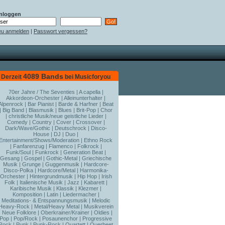
nloggen
u anmelden
|
Passwort vergessen?
4089 Bands
Derzeit
bei Musicforyou
70er Jahre / The Seventies
|
A capella
|
Akkordeon-Orchester
|
Alleinunterhalter
|
Alpenrock
|
Bar Pianist
|
Barde & Harfner
|
Beat
|
Big Band
|
Blasmusik
|
Blues
|
Brit-Pop
|
Chor
|
christliche Musik/neue geistliche Lieder
|
Comedy
|
Country
|
Cover
|
Crossover
|
Dark/Wave/Gothic
|
Deutschrock
|
Disco-
House
|
DJ
|
Duo
|
Entertainment/Shows/Moderation
|
Ethno Rock
|
Fanfarenzug
|
Flamenco
|
Folkrock
|
Funk/Soul
|
Funkrock
|
Generation Beat
|
Gesang
|
Gospel
|
Gothic-Metal
|
Griechische
Musik
|
Grunge
|
Guggenmusik
|
Hardcore-
Disco-Polka
|
Hardcore/Metal
|
Harmonika-
Orchester
|
Hintergrundmusik
|
Hip Hop
|
Irish
Folk
|
Italienische Musik
|
Jazz
|
Kabarett
|
Karibische Musik
|
Klassik
|
Klezmer
|
Komposition
|
Latin
|
Liedermacher
|
Meditations- & Entspannungsmusik
|
Melodic
Heavy-Rock
|
Metal/Heavy Metal
|
Musikverein
|
Neue Folklore
|
Oberkrainer/Krainer
|
Oldies
|
Pop
|
Pop/Rock
|
Posaunenchor
|
Progressive
Rock
|
Punk
|
Punk-Rock
|
Quartett
|
Querbeet