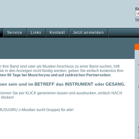
Ei
Ne
Service
Links
Kontakt
Jetzt anmelden
r Ihre Band sind oder als Musiker Anschluss zu einer Band suchen, hilft
Sie in den Anzeigen nicht fündig werden, geben Sie einfach kostenlos Ihre
nen 90 Tage bei Musicforyou und auf zahlreichen Partnerseiten
.
eben sein und im BETREFF das INSTRUMENT oder GESANG.
tt können Sie per KLICK generieren lassen und ausdrucken, einfach NACH
 klicken!
USUGRU (=Musiker sucht Gruppe) für alle!