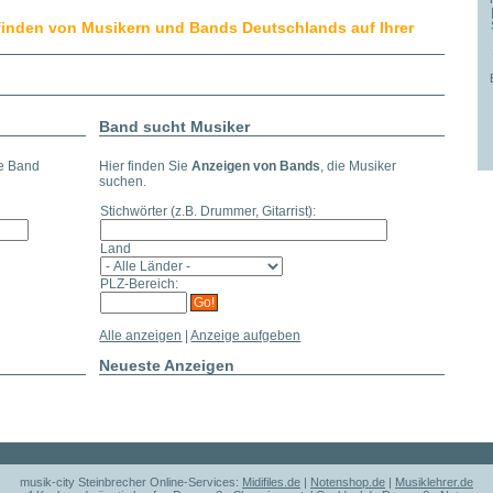
finden von Musikern und Bands Deutschlands auf Ihrer
Band sucht Musiker
ie Band
Hier finden Sie
Anzeigen von Bands
, die Musiker
suchen.
Stichwörter
(z.B. Drummer, Gitarrist)
:
Land
PLZ-Bereich:
Alle anzeigen
|
Anzeige aufgeben
Neueste Anzeigen
musik-city Steinbrecher Online-Services:
Midifiles.de
|
Notenshop.de
|
Musiklehrer.de