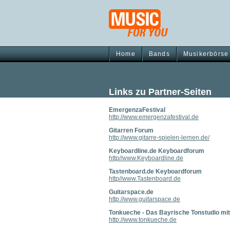
Home
Bands
Musikerbörse
Links zu Partner-Seiten
EmergenzaFestival
http://www.emergenzafestival.de
Gitarren Forum
http://www.gitarre-spielen-lernen.de/
Keyboardline.de Keyboardforum
http//www.Keyboardline.de
Tastenboard.de Keyboardforum
http//www.Tastenboard.de
Guitarspace.de
http://www.guitarspace.de
Tonkueche - Das Bayrische Tonstudio mit 
http://www.tonkueche.de