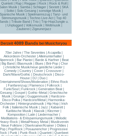
|
Quintett
|
Rap
|
Reggae
|
Rock
|
Rock & Roll
|
Salon Musik
|
Samba
|
Schlager
|
Sextett
|
SKA
|
Solist
|
Solo Gesang
|
sonstige Musik
|
Spanische Musik
|
Spielmannszug
|
Tanz- und
Stimmungsmusik
|
Techno Live-Act
|
Top 40
Bands
|
Tribute Band
|
Trio
|
Trip-Hop/Jungle u.
|
Unplugged
|
Volksmusik
|
Weltmusik
|
Zauberei
|
Zigeunerjazz
4089 Bands
Derzeit
bei Musicforyou
70er Jahre / The Seventies
|
A capella
|
Akkordeon-Orchester
|
Alleinunterhalter
|
Alpenrock
|
Bar Pianist
|
Barde & Harfner
|
Beat
|
Big Band
|
Blasmusik
|
Blues
|
Brit-Pop
|
Chor
|
christliche Musik/neue geistliche Lieder
|
Comedy
|
Country
|
Cover
|
Crossover
|
Dark/Wave/Gothic
|
Deutschrock
|
Disco-
House
|
DJ
|
Duo
|
Entertainment/Shows/Moderation
|
Ethno Rock
|
Fanfarenzug
|
Flamenco
|
Folkrock
|
Funk/Soul
|
Funkrock
|
Generation Beat
|
Gesang
|
Gospel
|
Gothic-Metal
|
Griechische
Musik
|
Grunge
|
Guggenmusik
|
Hardcore-
Disco-Polka
|
Hardcore/Metal
|
Harmonika-
Orchester
|
Hintergrundmusik
|
Hip Hop
|
Irish
Folk
|
Italienische Musik
|
Jazz
|
Kabarett
|
Karibische Musik
|
Klassik
|
Klezmer
|
Komposition
|
Latin
|
Liedermacher
|
Meditations- & Entspannungsmusik
|
Melodic
Heavy-Rock
|
Metal/Heavy Metal
|
Musikverein
|
Neue Folklore
|
Oberkrainer/Krainer
|
Oldies
|
Pop
|
Pop/Rock
|
Posaunenchor
|
Progressive
Rock
|
Punk
|
Punk-Rock
|
Quartett
|
Querbeet