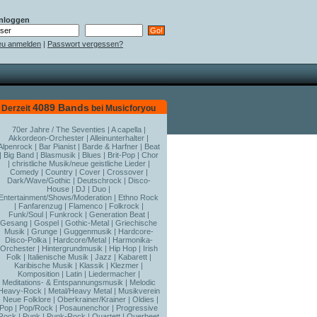
nloggen
u anmelden
|
Passwort vergessen?
4089 Bands
Derzeit
bei Musicforyou
70er Jahre / The Seventies
|
A capella
|
Akkordeon-Orchester
|
Alleinunterhalter
|
Alpenrock
|
Bar Pianist
|
Barde & Harfner
|
Beat
|
Big Band
|
Blasmusik
|
Blues
|
Brit-Pop
|
Chor
|
christliche Musik/neue geistliche Lieder
|
Comedy
|
Country
|
Cover
|
Crossover
|
Dark/Wave/Gothic
|
Deutschrock
|
Disco-
House
|
DJ
|
Duo
|
Entertainment/Shows/Moderation
|
Ethno Rock
|
Fanfarenzug
|
Flamenco
|
Folkrock
|
Funk/Soul
|
Funkrock
|
Generation Beat
|
Gesang
|
Gospel
|
Gothic-Metal
|
Griechische
Musik
|
Grunge
|
Guggenmusik
|
Hardcore-
Disco-Polka
|
Hardcore/Metal
|
Harmonika-
Orchester
|
Hintergrundmusik
|
Hip Hop
|
Irish
Folk
|
Italienische Musik
|
Jazz
|
Kabarett
|
Karibische Musik
|
Klassik
|
Klezmer
|
Komposition
|
Latin
|
Liedermacher
|
Meditations- & Entspannungsmusik
|
Melodic
Heavy-Rock
|
Metal/Heavy Metal
|
Musikverein
|
Neue Folklore
|
Oberkrainer/Krainer
|
Oldies
|
Pop
|
Pop/Rock
|
Posaunenchor
|
Progressive
Rock
|
Punk
|
Punk-Rock
|
Quartett
|
Querbeet