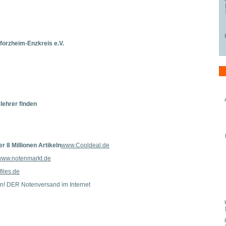
Pforzheim-Enzkreis e.V.
lehrer finden
r 8 Millionen Artikeln
www.Cooldeal.de
www.notenmarkt.de
iles.de
en! DER Notenversand im Internet