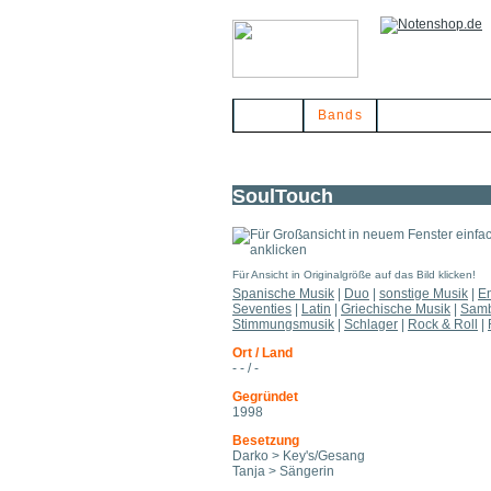
Home
Bands
Musikerbörse
SoulTouch
Für Ansicht in Originalgröße auf das Bild klicken!
Spanische Musik
|
Duo
|
sonstige Musik
|
E
Seventies
|
Latin
|
Griechische Musik
|
Sam
Stimmungsmusik
|
Schlager
|
Rock & Roll
|
Ort / Land
- - / -
Gegründet
1998
Besetzung
Darko > Key's/Gesang
Tanja > Sängerin