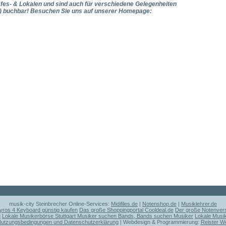
afes- & Lokalen und sind auch für verschiedene Gelegenheiten
...) buchbar! Besuchen Sie uns auf unserer Homepage:
musik-city Steinbrecher Online-Services:
Midifiles.de
|
Notenshop.de
|
Musiklehrer.de
ros 4 Keyboard günstig kaufen
Das große Shoppingportal Cooldeal.de
Der große Notenvers
u
Lokale Musikerbörse Stuttgart Musiker suchen Bands, Bands suchen Musiker
Lokale Musi
utzungsbedingungen und Datenschutzerklärung
| Webdesign & Programmierung:
Reister W