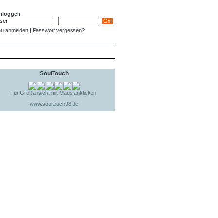
nloggen
u anmelden
|
Passwort vergessen?
SoulTouch
Für Großansicht mit Maus anklicken!
www.soultouch98.de