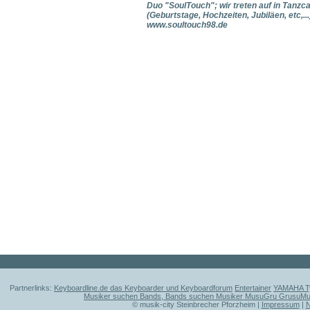
Duo "SoulTouch"; wir treten auf in Tanzc
(Geburtstage, Hochzeiten, Jubiläen, etc,
www.soultouch98.de
Partnerlinks:
Keyboardline.de das Keyboarder und Keyboardforum
Entertainer
YAMAHA Ty
Musiker suchen Bands, Bands suchen Musiker MusuGru GrusuM
© musik-city Steinbrecher Pforzheim |
Impressum
|
N