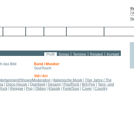
Ei
Ne
Service
Links
Kontakt
Jetzt anmelden
Profil
Songs
Termine
Related
Kontakt
Band / Musiker
SoulTouch
Stil / Art
ntertainment/Shows/Moderation
|
Italienische Musik
|
70er Jahre / The
ba
|
Disco-House
|
Querbeet
|
Gesang
|
Pop/Rock
|
Brit-Pop
|
Tanz- und
Rock
|
Reggae
|
Pop
|
Oldies
|
Klassik
|
Funk/Soul
|
Cover
|
Country