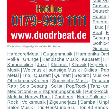
Musik/n
Crosso
Deutsc
House
Enterta
|
Duo
|
Beat
|
F
Gesan
Gothic-
Für Ansicht in Originalgröße auf das Bild klicken!
Griechi
Hardcore/Metal
|
Guggenmusik
|
Harmonika-Orc
Polka
|
Grunge
|
Karibische Musik
|
Kabarett
|
Hi
Komposition
|
Jazz
|
Klezmer
|
Klassik
|
Hip Hop
Musik
|
Weltmusik
|
sonstige Musik
|
Oldies
|
Po
Metal
|
Trio
|
Quartett
|
Quintett
|
Sextett
|
Musikve
Oberkrainer/Krainer
|
Spanische Musik
|
Posaun
Rap
|
Solo Gesang
|
Solist
|
Pop/Rock
|
Tanz- u
Meditations- & Entspannungsmusik
|
Punk-Rock
Melodic Heavy-Rock
|
Zauberei
|
Neue Folklore
Rock
|
Volksmusik
|
Zigeunerjazz
|
Samba
|
Unp
Salon Musik
|
Trip-Hop/Jungle u.
|
Top 40 Bands