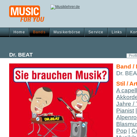
Home
Bands
Musikerbörse
Service
Links
Kon
Dr. BEAT
Profi
Band /
Dr. BE
Stil / Ar
A capel
Akkord
Jahre /
Pianist
Alpenro
Blasmu
Pop
|
C