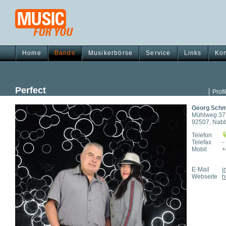
Home
Bands
Musikerbörse
Service
Links
Kon
Perfect
Profi
Georg Schm
Mühlweg 37
92507, Nab
Telefon
Telefax
- 
Mobil
+
E-Mail
i
Webseite
h