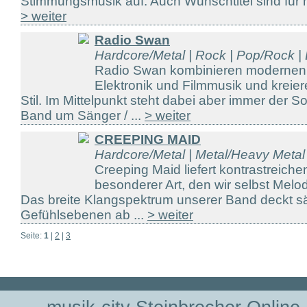
Stimmungsmusik auf. Auch Wunschtitel sind für m
> weiter
Radio Swan
Hardcore/Metal | Rock | Pop/Rock |
Radio Swan kombinieren modernen
Elektronik und Filmmusik und kreie
Stil. Im Mittelpunkt steht dabei aber immer der Son
Band um Sänger / ...
> weiter
CREEPING MAID
Hardcore/Metal | Metal/Heavy Metal
Creeping Maid liefert kontrastreiche
besonderer Art, den wir selbst Melo
Das breite Klangspektrum unserer Band deckt s
Gefühlsebenen ab ...
> weiter
Seite:
1
|
2
|
3