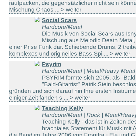
raufpacken, die gegensätzlicher nicht sein könn
Mischung Chaos ...
> weiter
Social Scars
Hardcore/Metal
Die Musik von Social Scars aus Isny
Mischung aus Melodic Death Metal,
einer Prise Funk dar. Schiebende Drums, 2 treib
komplexes und originelles Bass-Spi ...
> weiter
Psyrim
Hardcore/Metal | Metal/Heavy Metal
PSYRIM formte sich 2005, als "Bald
"Bald-Gitarrist" Patrik Stein beschl
gründen und sich darauf hin Ihre ersten Instrum
einiger Zeit fanden s ...
> weiter
Teaching Kelly
Hardcore/Metal | Rock | Metal/Heav
Teaching Kelly - das ist in Zeiten de
brachiales Statement für Musik mit 
die Band im Jahre 2006 von Frontfrau Ele und Git