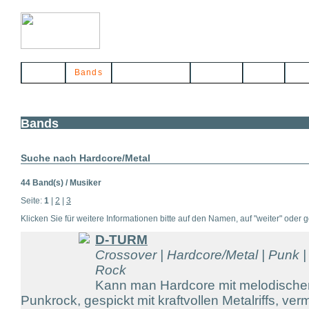
Home
Bands
Musikerbörse
Service
Links
Kon
Bands
Suche nach Hardcore/Metal
44 Band(s) / Musiker
Seite:
1
|
2
|
3
Klicken Sie für weitere Informationen bitte auf den Namen, auf "weiter" oder gg
D-TURM
Crossover | Hardcore/Metal | Punk |
Rock
Kann man Hardcore mit melodische
Punkrock, gespickt mit kraftvollen Metalriffs, v