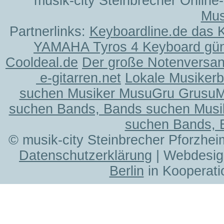
musik-city Steinbrecher Online
Mus
Partnerlinks:
Keyboardline.de das 
YAMAHA Tyros 4 Keyboard gün
Cooldeal.de
Der große Notenversand
e-gitarren.net
Lokale Musiker
suchen Musiker MusuGru Grusu
suchen Bands, Bands suchen Musi
suchen Bands, 
© musik-city Steinbrecher Pforzhei
Datenschutzerklärung
| Webdesig
Berlin
in Kooperati