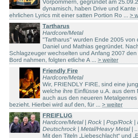
Vorpommern, gegründet am 25.09.2
dynamisch, haben Drive und Kante 
ehrlichen Lyrics mit einer satten Portion Ro ...
> w
Tartharus
Hardcore/Metal
"Tartharus" wurden Ende 2005 von d
Daniel und Mathias gegründet. Na
Schlagzeuger wechselten und Anfang 2007 den 
Bord nahmen, folgten etliche A ...
> weiter
Friendly Fire
Hardcore/Metal
Wir, FRIENDLY FIRE, sind eine jung
welche ihre Einflüsse u.A. aus dem 
auch aus den neueren Metalgenres 
bezieht. Hierbei wird auf den, für ...
> weiter
FREIFLUG
Hardcore/Metal | Rock | Pop/Rock |
Deutschrock | Metal/Heavy Metal | ..
Mit den Titeln „Liebeschlacht“ und „