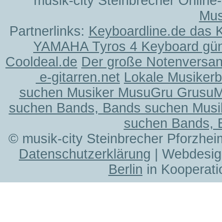
musik-city Steinbrecher Online
Mus
Partnerlinks:
Keyboardline.de das 
YAMAHA Tyros 4 Keyboard gün
Cooldeal.de
Der große Notenversand
e-gitarren.net
Lokale Musiker
suchen Musiker MusuGru Grusu
suchen Bands, Bands suchen Musi
suchen Bands, 
© musik-city Steinbrecher Pforzhei
Datenschutzerklärung
| Webdesig
Berlin
in Kooperati