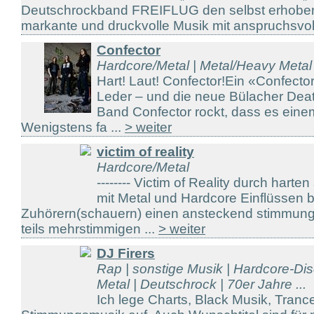
Deutschrockband FREIFLUG den selbst erhobe
markante und druckvolle Musik mit anspruchsvoll
Confector
Hardcore/Metal | Metal/Heavy Metal
Hart! Laut! Confector!Ein «Confector
Leder – und die neue Bülacher Deat
Band Confector rockt, dass es einem
Wenigstens fa ...
> weiter
victim of reality
Hardcore/Metal
-------- Victim of Reality durch hart
mit Metal und Hardcore Einflüssen b
Zuhörern(schauern) einen ansteckend stimmung
teils mehrstimmigen ...
> weiter
DJ Firers
Rap | sonstige Musik | Hardcore-Di
Metal | Deutschrock | 70er Jahre ...
Ich lege Charts, Black Musik, Tranc