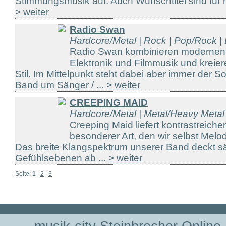
Stimmungsmusik auf. Auch Wunschtitel sind für m
> weiter
Radio Swan
Hardcore/Metal | Rock | Pop/Rock |
Radio Swan kombinieren modernen
Elektronik und Filmmusik und kreie
Stil. Im Mittelpunkt steht dabei aber immer der Son
Band um Sänger / ...
> weiter
CREEPING MAID
Hardcore/Metal | Metal/Heavy Metal
Creeping Maid liefert kontrastreiche
besonderer Art, den wir selbst Melo
Das breite Klangspektrum unserer Band deckt s
Gefühlsebenen ab ...
> weiter
Seite:
1
|
2
|
3