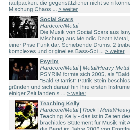
raufpacken, die gegensätzlicher nicht sein könn
Mischung Chaos ...
> weiter
Social Scars
Hardcore/Metal
Die Musik von Social Scars aus Isny
Mischung aus Melodic Death Metal,
einer Prise Funk dar. Schiebende Drums, 2 treib
komplexes und originelles Bass-Spi ...
> weiter
Psyrim
Hardcore/Metal | Metal/Heavy Metal
PSYRIM formte sich 2005, als "Bald
"Bald-Gitarrist" Patrik Stein beschl
gründen und sich darauf hin Ihre ersten Instrum
einiger Zeit fanden s ...
> weiter
Teaching Kelly
Hardcore/Metal | Rock | Metal/Heav
Teaching Kelly - das ist in Zeiten de
brachiales Statement für Musik mit 
die Band im Jahre 2006 von Frontfra