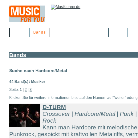
Home
Bands
Musikerbörse
Service
Links
Kon
Bands
Suche nach Hardcore/Metal
44 Band(s) / Musiker
Seite:
1
|
2
|
3
Klicken Sie für weitere Informationen bitte auf den Namen, auf "weiter" oder gg
D-TURM
Crossover | Hardcore/Metal | Punk |
Rock
Kann man Hardcore mit melodische
Punkrock, gespickt mit kraftvollen Metalriffs, v