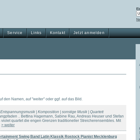
Ei
Ne
Service
Links
Kontakt
Jetzt anmelden
auf den Namen, auf "weiter" oder ggf. auf das Bild.
& Entspannungsmusik | Komposition | sonstige Musik | Quartett
angpfaden .. Bettina Hagemann, Sabine Rau, Andreas Heuser und Stefan
violet quartet die engen Grenzen traditioneller Streicherensembles. Mit
.
> weiter
ertainment Swing Band Latin Klassik Rostock Pianist Mecklenburg