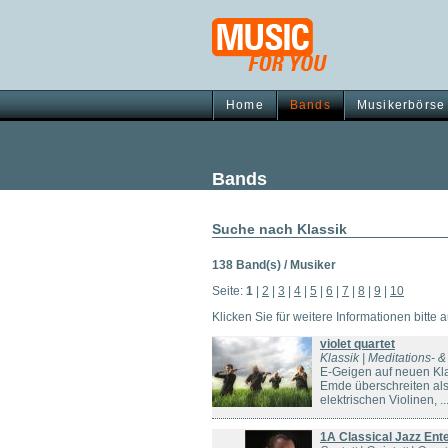
Home
Bands
Musikerbörse
Bands
Suche nach Klassik
138 Band(s) / Musiker
Seite:
1
|
2
|
3
|
4
|
5
|
6
|
7
|
8
|
9
|
10
Klicken Sie für weitere Informationen bitte 
violet quartet
Klassik | Meditations- 
E-Geigen auf neuen Kl
Emde überschreiten als 
elektrischen Violinen, ..
1A Classical Jazz Ent