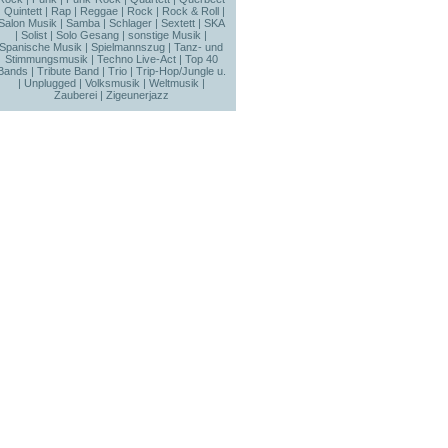
|
Quintett
|
Rap
|
Reggae
|
Rock
|
Rock & Roll
|
Salon Musik
|
Samba
|
Schlager
|
Sextett
|
SKA
|
Solist
|
Solo Gesang
|
sonstige Musik
|
Spanische Musik
|
Spielmannszug
|
Tanz- und
Stimmungsmusik
|
Techno Live-Act
|
Top 40
Bands
|
Tribute Band
|
Trio
|
Trip-Hop/Jungle u.
|
Unplugged
|
Volksmusik
|
Weltmusik
|
Zauberei
|
Zigeunerjazz