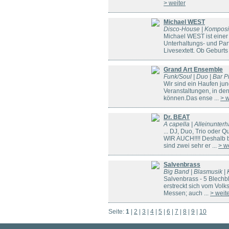
> weiter
Michael WEST
Disco-House | Kompositi
Michael WEST ist einer
Unterhaltungs- und Party
Livesextett. Ob Geburts 
Grand Art Ensemble
Funk/Soul | Duo | Bar Pi
Wir sind ein Haufen jun
Veranstaltungen, in den
können.Das ense ...
> w
Dr. BEAT
A capella | Alleinunterh
... DJ, Duo, Trio oder
WIR AUCH!!!! Deshalb bi
sind zwei sehr er ...
> w
Salvenbrass
Big Band | Blasmusik | 
Salvenbrass - 5 Blechb
erstreckt sich vom Volk
Messen; auch ...
> weit
Seite:
1
|
2
|
3
|
4
|
5
|
6
|
7
|
8
|
9
|
10