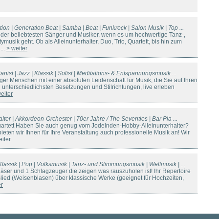
on | Generation Beat | Samba | Beat | Funkrock | Salon Musik | Top ...
 der beliebtesten Sänger und Musiker, wenn es um hochwertige Tanz-,
musik geht. Ob als Alleinunterhalter, Duo, Trio, Quartett, bis hin zum
...
> weiter
anist | Jazz | Klassik | Solist | Meditations- & Entspannungsmusik ...
ger Menschen mit einer absoluten Leidenschaft für Musik, die Sie auf Ihren
 unterschiedlichsten Besetzungen und Stilrichtungen, live erleben
eiter
alter | Akkordeon-Orchester | 70er Jahre / The Seventies | Bar Pia ...
 Quartett Haben Sie auch genug vom Jodelnden-Hobby-Alleinunterhalter?
eten wir Ihnen für Ihre Veranstaltung auch professionelle Musik an! Wir
eiter
Klassik | Pop | Volksmusik | Tanz- und Stimmungsmusik | Weltmusik | ...
läser und 1 Schlagzeuger die zeigen was rauszuholen ist! Ihr Repertoire
slied (Weisenblasen) über klassische Werke (geeignet für Hochzeiten,
er