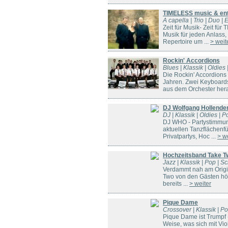
TIMELESS music & ent
A capella | Trio | Duo |
Zeit für Musik- Zeit fü
Musik für jeden Anlass,
Repertoire um ...
> weit
Rockin' Accordions
Blues | Klassik | Oldie
Die Rockin' Accordions
Jahren. Zwei Keyboard
aus dem Orchester hera
DJ Wolfgang Hollende
DJ | Klassik | Oldies | 
DJ WHO - Partystimmung
aktuellen Tanzflächenf
Privatpartys, Hoc ...
> w
Hochzeitsband Take T
Jazz | Klassik | Pop | 
Verdammt nah am Origina
Two von den Gästen hör
bereits ...
> weiter
Pique Dame
Crossover | Klassik | Po
Pique Dame ist Trumpf -
Weise, was sich mit Viol