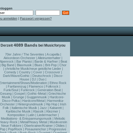
nloggen
u anmelden
|
Passwort vergessen?
4089 Bands
Derzeit
bei Musicforyou
70er Jahre / The Seventies
|
A capella
|
Akkordeon-Orchester
|
Alleinunterhalter
|
Alpenrock
|
Bar Pianist
|
Barde & Harfner
|
Beat
|
Big Band
|
Blasmusik
|
Blues
|
Brit-Pop
|
Chor
|
christliche Musik/neue geistliche Lieder
|
Comedy
|
Country
|
Cover
|
Crossover
|
Dark/Wave/Gothic
|
Deutschrock
|
Disco-
House
|
DJ
|
Duo
|
Entertainment/Shows/Moderation
|
Ethno Rock
|
Fanfarenzug
|
Flamenco
|
Folkrock
|
Funk/Soul
|
Funkrock
|
Generation Beat
|
Gesang
|
Gospel
|
Gothic-Metal
|
Griechische
Musik
|
Grunge
|
Guggenmusik
|
Hardcore-
Disco-Polka
|
Hardcore/Metal
|
Harmonika-
Orchester
|
Hintergrundmusik
|
Hip Hop
|
Irish
Folk
|
Italienische Musik
|
Jazz
|
Kabarett
|
Karibische Musik
|
Klassik
|
Klezmer
|
Komposition
|
Latin
|
Liedermacher
|
Meditations- & Entspannungsmusik
|
Melodic
Heavy-Rock
|
Metal/Heavy Metal
|
Musikverein
|
Neue Folklore
|
Oberkrainer/Krainer
|
Oldies
|
Pop
|
Pop/Rock
|
Posaunenchor
|
Progressive
Rock
|
Punk
|
Punk-Rock
|
Quartett
|
Querbeet