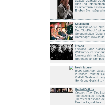
Sextett | Quintett | Quart
High End Entertainment
Kammermusik des bekann
Erleben Sie maßgeschnei
SoulTouch
Spanische Musik | Duo |
Duo "SoulTouch"; wir tr
Gelegenheiten (Geburtst
Homepage: www.soult .
Inyaka
Folkrock | Jazz | Klassi
Weltenrock im Spannun
formierte sich im Spät
Repertoire an Komposit
fresh & pure
Blues | Brit-Pop | Gesa
Puristisch - "nur" mit G
Vielfalt, Seele und da
Gehör und Gesicht ...
> 
HerbstZeitLos
Quartett | Trio | Duo | 
"HerbstZeitLos" Tanzmu
„HerbstZeitLos“ das ide
Feedbacks, welches ...