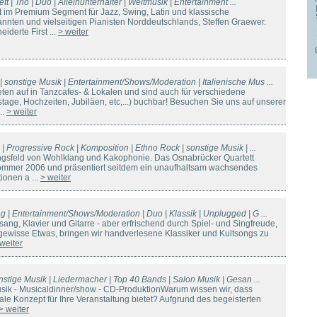
ett | Trio | Duo | Alleinunterhalter | Weltmusik | Entertainment ...
 im Premium Segment für Jazz, Swing, Latin und klassische
ten und vielseitigen Pianisten Norddeutschlands, Steffen Graewer.
derte First ...
> weiter
 sonstige Musik | Entertainment/Shows/Moderation | Italienische Mus ...
eten auf in Tanzcafes- & Lokalen und sind auch für verschiedene
age, Hochzeiten, Jubiläen, etc,...) buchbar! Besuchen Sie uns auf unserer
..
> weiter
k | Progressive Rock | Komposition | Ethno Rock | sonstige Musik | ...
gsfeld von Wohlklang und Kakophonie. Das Osnabrücker Quartett
sommer 2006 und präsentiert seitdem ein unaufhaltsam wachsendes
ionen a ...
> weiter
ng | Entertainment/Shows/Moderation | Duo | Klassik | Unplugged | G ...
esang, Klavier und Gitarre - aber erfrischend durch Spiel- und Singfreude,
s gewisse Etwas, bringen wir handverlesene Klassiker und Kultsongs zu
weiter
sonstige Musik | Liedermacher | Top 40 Bands | Salon Musik | Gesan ...
sik - Musicaldinner/show - CD-ProduktionWarum wissen wir, dass
ale Konzept für Ihre Veranstaltung bietet? Aufgrund des begeisterten
> weiter