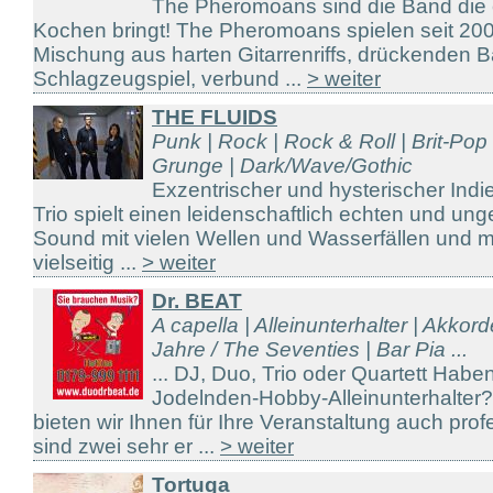
The Pheromoans sind die Band die
Kochen bringt! The Pheromoans spielen seit 20
Mischung aus harten Gitarrenriffs, drückenden B
Schlagzeugspiel, verbund ...
> weiter
THE FLUIDS
Punk | Rock | Rock & Roll | Brit-Po
Grunge | Dark/Wave/Gothic
Exzentrischer und hysterischer Ind
Trio spielt einen leidenschaftlich echten und un
Sound mit vielen Wellen und Wasserfällen und m
vielseitig ...
> weiter
Dr. BEAT
A capella | Alleinunterhalter | Akkor
Jahre / The Seventies | Bar Pia ...
... DJ, Duo, Trio oder Quartett Hab
Jodelnden-Hobby-Alleinunterhalter
bieten wir Ihnen für Ihre Veranstaltung auch prof
sind zwei sehr er ...
> weiter
Tortuga