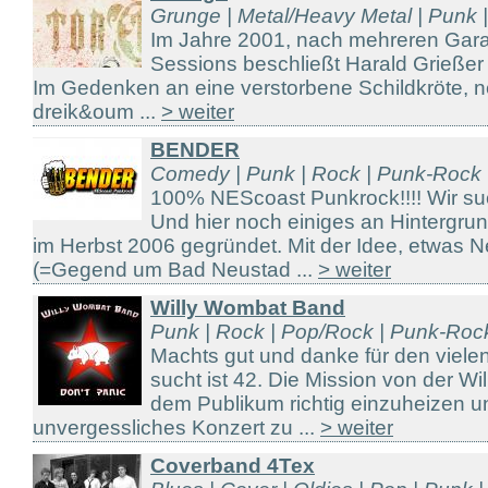
Grunge | Metal/Heavy Metal | Punk 
Im Jahre 2001, nach mehreren Gar
Sessions beschließt Harald Grießer
Im Gedenken an eine verstorbene Schildkröte, n
dreik&oum ...
> weiter
BENDER
Comedy | Punk | Rock | Punk-Rock
100% NEScoast Punkrock!!!! Wir su
Und hier noch einiges an Hinterg
im Herbst 2006 gegründet. Mit der Idee, etwas
(=Gegend um Bad Neustad ...
> weiter
Willy Wombat Band
Punk | Rock | Pop/Rock | Punk-Roc
Machts gut und danke für den vielen 
sucht ist 42. Die Mission von der Wi
dem Publikum richtig einzuheizen u
unvergessliches Konzert zu ...
> weiter
Coverband 4Tex