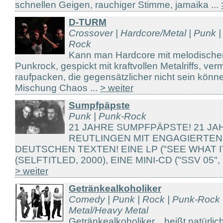
schnellen Geigen, rauchiger Stimme, jamaika ...
D-TURM
Crossover | Hardcore/Metal | Punk |
Rock
Kann man Hardcore mit melodische
Punkrock, gespickt mit kraftvollen Metalriffs, v
raufpacken, die gegensätzlicher nicht sein könn
Mischung Chaos ...
> weiter
Sumpfpäpste
Punk | Punk-Rock
21 JAHRE SUMPFPÄPSTE! 21 J
REUTLINGEN MIT ENGAGIERTEN
DEUTSCHEN TEXTEN! EINE LP ("SEE WHAT IT 
(SELFTITLED, 2000), EINE MINI-CD ("SSV 05",
> weiter
Getränkealkoholiker
Comedy | Punk | Rock | Punk-Rock 
Metal/Heavy Metal
Getränkealkoholiker... heißt natürlic