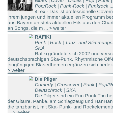
Blues | Cover | Oldies | Pop | Punk |
Pop/Rock | Punk-Rock | Funkrock ..
4Tex - Das ist professionelle Cover
ihrem jungen und immer aktuellen Programm bed
aus Bayern an stets aktuellen Hits aus den Char
an Songs, die m ...
> weiter
RAFIKI
Punk | Rock | Tanz- und Stimmungs
SKA
Rafiki gründete sich 2002 und vers
deutschsprachigen Ska-Punk. Rhythmische Off-
eingängigen Bläserthemen ergänzen sich perfekt
> weiter
Die Pilger
Comedy | Crossover | Punk | Pop/R
Deutschrock | SKA
Die Pilger sind ein Fun Punk Trio b
der Gitarre, Pänke, am Schlagzeug und HanHan,
die tanzbar ist, mit Ska- Punk- und Rockelementen
...
> weiter