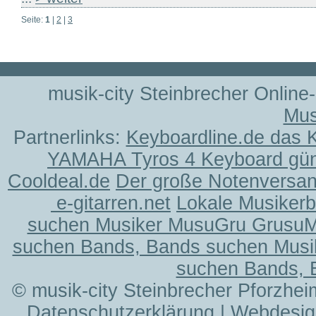
Seite:
1
|
2
|
3
musik-city Steinbrecher Online
Mus
Partnerlinks:
Keyboardline.de das 
YAMAHA Tyros 4 Keyboard gün
Cooldeal.de
Der große Notenversand
e-gitarren.net
Lokale Musiker
suchen Musiker MusuGru Grusu
suchen Bands, Bands suchen Musi
suchen Bands, 
© musik-city Steinbrecher Pforzhei
Datenschutzerklärung
| Webdesig