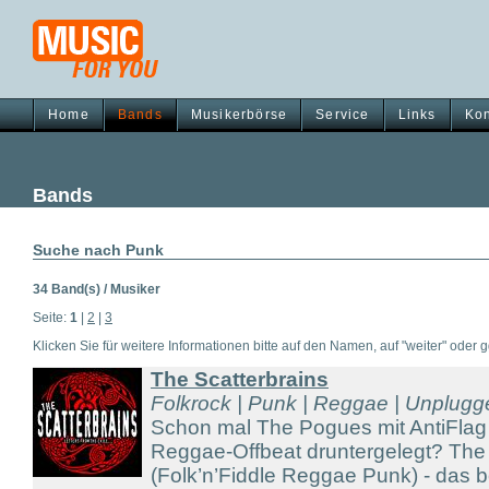
Home
Bands
Musikerbörse
Service
Links
Kon
Bands
Suche nach Punk
34 Band(s) / Musiker
Seite:
1
|
2
|
3
Klicken Sie für weitere Informationen bitte auf den Namen, auf "weiter" oder gg
The Scatterbrains
Folkrock | Punk | Reggae | Unplug
Schon mal The Pogues mit AntiFlag
Reggae-Offbeat druntergelegt? The 
(Folk’n’Fiddle Reggae Punk) - das 