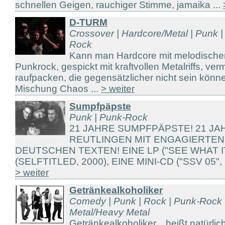
schnellen Geigen, rauchiger Stimme, jamaika ...
D-TURM
Crossover | Hardcore/Metal | Punk |
Rock
Kann man Hardcore mit melodische
Punkrock, gespickt mit kraftvollen Metalriffs, v
raufpacken, die gegensätzlicher nicht sein könn
Mischung Chaos ...
> weiter
Sumpfpäpste
Punk | Punk-Rock
21 JAHRE SUMPFPÄPSTE! 21 J
REUTLINGEN MIT ENGAGIERTEN
DEUTSCHEN TEXTEN! EINE LP ("SEE WHAT IT 
(SELFTITLED, 2000), EINE MINI-CD ("SSV 05",
> weiter
Getränkealkoholiker
Comedy | Punk | Rock | Punk-Rock 
Metal/Heavy Metal
Getränkealkoholiker... heißt natürlic