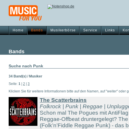
Home
Bands
Musikerbörse
Service
Links
Kon
Bands
Suche nach Punk
34 Band(s) / Musiker
Seite:
1
|
2
|
3
Klicken Sie für weitere Informationen bitte auf den Namen, auf "weiter" oder gg
The Scatterbrains
Folkrock | Punk | Reggae | Unplug
Schon mal The Pogues mit AntiFlag
Reggae-Offbeat druntergelegt? The 
(Folk’n’Fiddle Reggae Punk) - das 