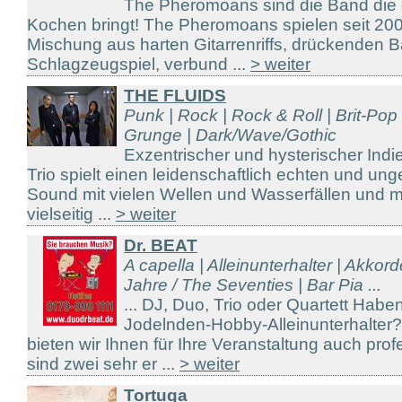
The Pheromoans sind die Band die
Kochen bringt! The Pheromoans spielen seit 20
Mischung aus harten Gitarrenriffs, drückenden B
Schlagzeugspiel, verbund ...
> weiter
THE FLUIDS
Punk | Rock | Rock & Roll | Brit-Po
Grunge | Dark/Wave/Gothic
Exzentrischer und hysterischer Ind
Trio spielt einen leidenschaftlich echten und un
Sound mit vielen Wellen und Wasserfällen und m
vielseitig ...
> weiter
Dr. BEAT
A capella | Alleinunterhalter | Akkor
Jahre / The Seventies | Bar Pia ...
... DJ, Duo, Trio oder Quartett Hab
Jodelnden-Hobby-Alleinunterhalter
bieten wir Ihnen für Ihre Veranstaltung auch prof
sind zwei sehr er ...
> weiter
Tortuga