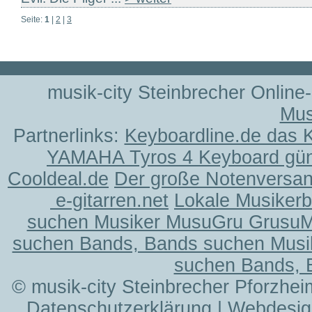
Seite:
1
|
2
|
3
musik-city Steinbrecher Online
Mus
Partnerlinks:
Keyboardline.de das 
YAMAHA Tyros 4 Keyboard gün
Cooldeal.de
Der große Notenversand
e-gitarren.net
Lokale Musiker
suchen Musiker MusuGru Grusu
suchen Bands, Bands suchen Musi
suchen Bands, 
© musik-city Steinbrecher Pforzhei
Datenschutzerklärung
| Webdesig