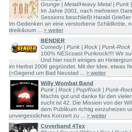
Grunge | Metal/Heavy Metal | Punk 
Im Jahre 2001, nach mehreren Gar
Sessions beschließt Harald Grießer
Im Gedenken an eine verstorbene Schildkröte, n
dreik&oum ...
> weiter
BENDER
Comedy | Punk | Rock | Punk-Rock
100% NEScoast Punkrock!!!! Wir su
Und hier noch einiges an Hinterg
im Herbst 2006 gegründet. Mit der Idee, etwas
(=Gegend um Bad Neustad ...
> weiter
Willy Wombat Band
Punk | Rock | Pop/Rock | Punk-Roc
Machts gut und danke für den vielen 
sucht ist 42. Die Mission von der Wi
dem Publikum richtig einzuheizen u
unvergessliches Konzert zu ...
> weiter
Coverband 4Tex