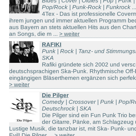
Blues | Cover | Oldies | Pop | Punk |
Pop/Rock | Punk-Rock | Funkrock ..
4Tex - Das ist professionelle Cover
ihrem jungen und immer aktuellen Programm bed
aus Bayern an stets aktuellen Hits aus den Char
an Songs, die m ...
> weiter
RAFIKI
Punk | Rock | Tanz- und Stimmungs
SKA
Rafiki gründete sich 2002 und vers
deutschsprachigen Ska-Punk. Rhythmische Off-
eingängigen Bläserthemen ergänzen sich perfekt
> weiter
Die Pilger
Comedy | Crossover | Punk | Pop/R
Deutschrock | SKA
Die Pilger sind ein Fun Punk Trio b
der Gitarre, Pänke, am Schlagzeu
Lustige Musik, die tanzbar ist, mit Ska- Punk- u
Evil! Die Pilger ...
> weiter