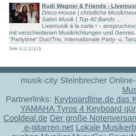
Rudi Wagner & Friends - Livemusik
Disco-House | christliche Musik/neue
Salon Musik | Top 40 Bands ...
Livemusik á la carte ! – anspruchsv
mit verschiedenen Musikrichtungen und Genres. 
"Partytime“ Duo/Trio, Internationale Party- u. Tanz
Seite:
1
|
2
|
3
|
4
|
5
musik-city Steinbrecher Online
Mus
Partnerlinks:
Keyboardline.de das 
YAMAHA Tyros 4 Keyboard gün
Cooldeal.de
Der große Notenversand
e-gitarren.net
Lokale Musiker