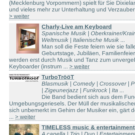
(Mecklenburg Vorpommern) spielt für Sie Dixiela
und vieles mehr zur Unterhaltung und Verzauberu
> weiter
Charly-Live am Keyboard
Spanische Musik | Oberkrainer/Kraine
Weltmusik | Italienische Musik ...
Man soll die Feste feiern wie sie fal
Geburtstage, Jubiläen, Familienfeier
werden erst durch Musik und Tanz zum unvergeßl
Keyboarder (instrum ...
> weiter
TurboTrööT
Blasmusik | Comedy | Crossover | P
| Zigeunerjazz | Funkrock | Ita ...
Die Band bedient sich aus dem Fund
Umgebungsgeriesels. Der Müll der musikalische
sich unbemerkt im Gehirn der Musiker ein, gärt 
...
> weiter
TIMELESS music & entertainment
A capella | Trio | Duo | Entertainme