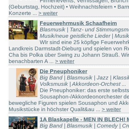
Firmenevents, Vernissagen, Brunch 
(Geburtstag, Hochzeit) • Weihnachtsfeiern • Barm
Konzerte ...
> weiter
Feuerwehrmusik Schaafheim
Blasmusik | Tanz- und Stimmungsmus
Musik/neue geistliche Lieder | Musikv
WIr sind eine 25 köpfige Feuerweh
Landkreis Darmstadt-Dieburg und spielen von R
Cha bis Polka über Swing zu Johann Strauß. Wir
benachbarten A ...
> weiter
Die Pneuphoniker
Big Band | Blasmusik | Jazz | Klassik
Volksmusik | Akkordeon-Orchest ...
Die Pneuphoniker: das erste selbst
Sousaphon-/Akkordeonorchester der
bewegliche Figuren spielen Sousaphon und Akk
Musikstücke in höchster Qualit&au ...
> weiter
1A Blaskapelle - MEN IN BLECH! 
Big Band | Blasmusik | Comedy | Cro