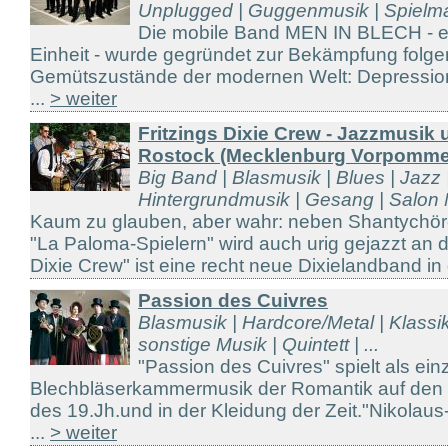
Unplugged | Guggenmusik | Spielma
Die mobile Band MEN IN BLECH - ei
Einheit - wurde gegründet zur Bekämpfung folge
Gemütszustände der modernen Welt: Depression,
...
> weiter
Fritzings Dixie Crew - Jazzmusik 
Rostock (Mecklenburg Vorpomme
Big Band | Blasmusik | Blues | Jazz 
Hintergrundmusik | Gesang | Salon Mu
Kaum zu glauben, aber wahr: neben Shantychör
"La Paloma-Spielern" wird auch urig gejazzt an d
Dixie Crew" ist eine recht neue Dixielandband in
Passion des Cuivres
Blasmusik | Hardcore/Metal | Klassik
sonstige Musik | Quintett | ...
"Passion des Cuivres" spielt als ei
Blechbläserkammermusik der Romantik auf den o
des 19.Jh.und in der Kleidung der Zeit."Nikolaus
...
> weiter