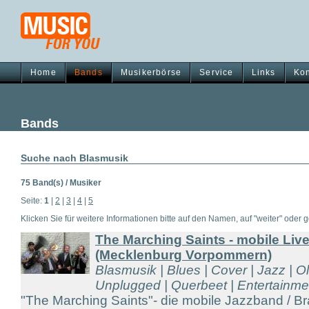
Home
Bands
Musikerbörse
Service
Links
Kon
Bands
Suche nach Blasmusik
75 Band(s) / Musiker
Seite:
1
|
2
|
3
|
4
|
5
Klicken Sie für weitere Informationen bitte auf den Namen, auf "weiter" oder gg
The Marching Saints - mobile Li
(Mecklenburg Vorpommern)
Blasmusik | Blues | Cover | Jazz | Ol
Unplugged | Querbeet | Entertainmen
"The Marching Saints"- die mobile Jazzband / 