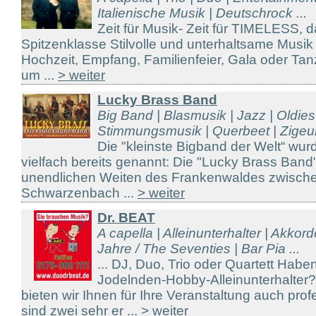
Italienische Musik | Deutschrock ...
Zeit für Musik- Zeit für TIMELESS, d
Spitzenklasse Stilvolle und unterhaltsame Musik 
Hochzeit, Empfang, Familienfeier, Gala oder Tan
um ...
> weiter
Lucky Brass Band
Big Band | Blasmusik | Jazz | Oldies
Stimmungsmusik | Querbeet | Zigeun
Die "kleinste Bigband der Welt“ wur
vielfach bereits genannt: Die "Lucky Brass Band
unendlichen Weiten des Frankenwaldes zwisch
Schwarzenbach ...
> weiter
Dr. BEAT
A capella | Alleinunterhalter | Akkor
Jahre / The Seventies | Bar Pia ...
... DJ, Duo, Trio oder Quartett Hab
Jodelnden-Hobby-Alleinunterhalter
bieten wir Ihnen für Ihre Veranstaltung auch prof
sind zwei sehr er ...
> weiter