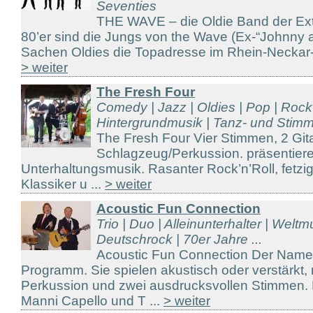
Seventies
THE WAVE – die Oldie Band der Ext
80’er sind die Jungs von the Wave (Ex-“Johnny 
Sachen Oldies die Topadresse im Rhein-Neckar-R
> weiter
The Fresh Four
Comedy | Jazz | Oldies | Pop | Rock 
Hintergrundmusik | Tanz- und Stimm 
The Fresh Four Vier Stimmen, 2 Git
Schlagzeug/Perkussion. präsentie
Unterhaltungsmusik. Rasanter Rock’n’Roll, fetzig
Klassiker u ...
> weiter
Acoustic Fun Connection
Trio | Duo | Alleinunterhalter | Weltm
Deutschrock | 70er Jahre ...
Acoustic Fun Connection Der Name 
Programm. Sie spielen akustisch oder verstärkt, 
Perkussion und zwei ausdrucksvollen Stimmen. 
Manni Capello und T ...
> weiter