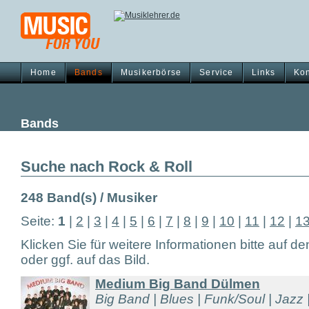
Home
Bands
Musikerbörse
Service
Links
Kon
Bands
Suche nach Rock & Roll
248 Band(s) / Musiker
Seite:
1
|
2
|
3
|
4
|
5
|
6
|
7
|
8
|
9
|
10
|
11
|
12
|
1
Klicken Sie für weitere Informationen bitte auf d
oder ggf. auf das Bild.
Medium Big Band Dülmen
Big Band | Blues | Funk/Soul | Jazz |