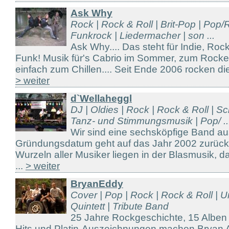
Ask Why
Rock | Rock & Roll | Brit-Pop | Pop
Funkrock | Liedermacher | son ...
Ask Why.... Das steht für Indie, Roc
Funk! Musik für's Cabrio im Sommer, zum Rock
einfach zum Chillen.... Seit Ende 2006 rocken die 
> weiter
d`Wellaheggl
DJ | Oldies | Rock | Rock & Roll | Sc
Tanz- und Stimmungsmusik | Pop/ ..
Wir sind eine sechsköpfige Band a
Gründungsdatum geht auf das Jahr 2002 zurück.
Wurzeln aller Musiker liegen in der Blasmusik, d
...
> weiter
BryanEddy
Cover | Pop | Rock | Rock & Roll | 
Quintett | Tribute Band
25 Jahre Rockgeschichte, 15 Alben 
Hits und Platin-Auszeichnungen machen Bryan 