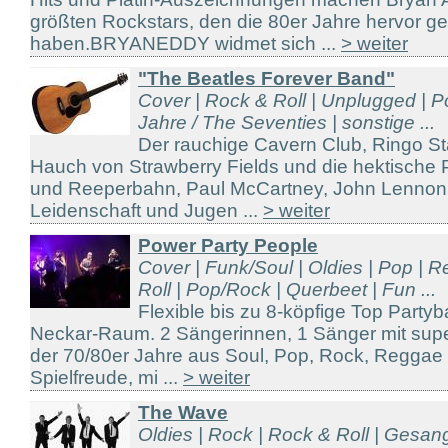
größten Rockstars, den die 80er Jahre hervor g
haben.BRYANEDDY widmet sich ...
> weiter
"The Beatles Forever Band"
Cover | Rock & Roll | Unplugged | P
Jahre / The Seventies | sonstige ...
Der rauchige Cavern Club, Ringo St
Hauch von Strawberry Fields und die hektische 
und Reeperbahn, Paul McCartney, John Lennon 
Leidenschaft und Jugen ...
> weiter
Power Party People
Cover | Funk/Soul | Oldies | Pop | 
Roll | Pop/Rock | Querbeet | Fun ...
Flexible bis zu 8-köpfige Top Part
Neckar-Raum. 2 Sängerinnen, 1 Sänger mit supe
der 70/80er Jahre aus Soul, Pop, Rock, Reggae 
Spielfreude, mi ...
> weiter
The Wave
Oldies | Rock | Rock & Roll | Gesang