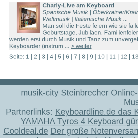
Charly-Live am Keyboard
Spanische Musik | Oberkrainer/Kraine
Weltmusik | Italienische Musik ...
Man soll die Feste feiern wie sie fal
Geburtstage, Jubiläen, Familienfeier
werden erst durch Musik und Tanz zum unvergeßl
Keyboarder (instrum ...
> weiter
Seite:
1
|
2
|
3
|
4
|
5
|
6
|
7
|
8
|
9
|
10
|
11
|
12
|
1
musik-city Steinbrecher Online
Mus
Partnerlinks:
Keyboardline.de das 
YAMAHA Tyros 4 Keyboard gün
Cooldeal.de
Der große Notenversand