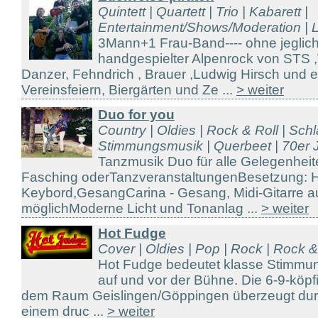
Quintett | Quartett | Trio | Kabarett |
Entertainment/Shows/Moderation | Li
3Mann+1 Frau-Band---- ohne jeglich
handgespielter Alpenrock von STS 
Danzer, Fehndrich , Brauer ,Ludwig Hirsch und 
Vereinsfeiern, Biergärten und Ze ...
> weiter
Duo for you
Country | Oldies | Rock & Roll | Sch
Stimmungsmusik | Querbeet | 70er J
Tanzmusik Duo für alle Gelegenheit
Fasching oderTanzveranstaltungenBesetzung: H
Keybord,GesangCarina - Gesang, Midi-Gitarre 
möglichModerne Licht und Tonanlag ...
> weiter
Hot Fudge
Cover | Oldies | Pop | Rock | Rock 
Hot Fudge bedeutet klasse Stimmu
auf und vor der Bühne. Die 6-9-köp
dem Raum Geislingen/Göppingen überzeugt durch
einem druc ...
> weiter