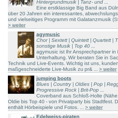
Hintergrundmusik | Tanz- und ...
Eine erstklassige Big Band aus Dül
über 20 Jahren ein interessantes, abwechslungs
und vielseitiges Programm mit Galatanzmusik (Sta
> weiter
agymusic
Chor | Sextett | Quintett | Quartett | T
sonstige Musik | Top 40 ...
agymusic ist Ihr Ansprechpartner in
Unterhaltung. Wir beraten Sie in S
Technik und Live-Events. Wichtig ist uns, kunde
maßgeschneiderte Live-Musik zu pr& ...
> weiter
jumping boots
Blues | Country | Oldies | Pop | Reg
Progressive Rock | Brit-Pop ...
Coverband aus Schloß-Holte (Nähe
Oldie bis Top 40 - von Privatparty bis Stadtfes
enthält Hörbeispiele und Fotos. ...
> weiter
Edelweiss-piraten