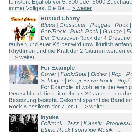
feinsten. Egal ob vor 5, 500 oder 5000 Zuscha
immer Vollgas. Die Ba ...
> weiter
Busted Cherry
Blues | Crossover | Reggae | Rock |
Pop/Rock | Punk-Rock | Grunge | Fun
Der Crossover-Rock der 4 Dresdner
rauben und euer Körper wird unwillkürlich anfang
Rhythmen und die Kraft der 2 Gitarren werden 
...
> weiter
For Example
Cover | Funk/Soul | Oldies | Pop | R
Schlager | Progressive Rock | Pop/ .
For Example ist wohl eine der weni
Deutschland die seit mehr als 30 Jahren in nah
Besetzung besteht. Gekonnt spannt die Band e
Rock Klassikern der 70er J ...
> weiter
Inyaka
Folkrock | Jazz | Klassik | Progress
Ethno Rock | sonstige Musik | ...