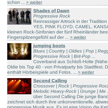
schon ...
> weiter
Shades of Dawn
Progressive Rock
Reinrassiger Artrock in der Tradition
YES, PINK FLOYD, CAMEL, KANSA
kleinen Rock-Sinfonien der fünf Rheinländer be
Fingerspitzengefühl auf der ...
> weiter
jumping boots
Blues | Country | Oldies | Pop | Reg
Progressive Rock | Brit-Pop ...
Coverband aus Schloß-Holte (Nähe
Oldie bis Top 40 - von Privatparty bis Stadtfes
enthält Hörbeispiele und Fotos. ...
> weiter
Second Calling
Crossover | Rock | Progressive Roc
Melodic Heavy-Rock | Grunge | Me .
über Second Calling Die junge B
zeichnet sich durch ihre unkonventionelle, abw
progressive Musik aus. Es ist eine Vision die Ket