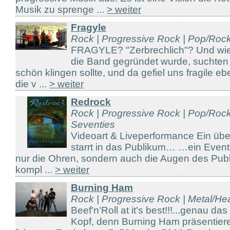
Musik zu sprenge ...
> weiter
Fragyle
Rock | Progressive Rock | Pop/Roc
FRAGYLE? "Zerbrechlich"? Und wies
die Band gegründet wurde, suchten
schön klingen sollte, und da gefiel uns fragile 
die v ...
> weiter
Redrock
Rock | Progressive Rock | Pop/Rock
Seventies
Videoart & Liveperformance Ein üb
starrt in das Publikum… …ein Event 
nur die Ohren, sondern auch die Augen des Publ
kompl ...
> weiter
Burning Ham
Rock | Progressive Rock | Metal/He
Beef'n'Roll at it's best!!!...genau das
Kopf, denn Burning Ham präsentier