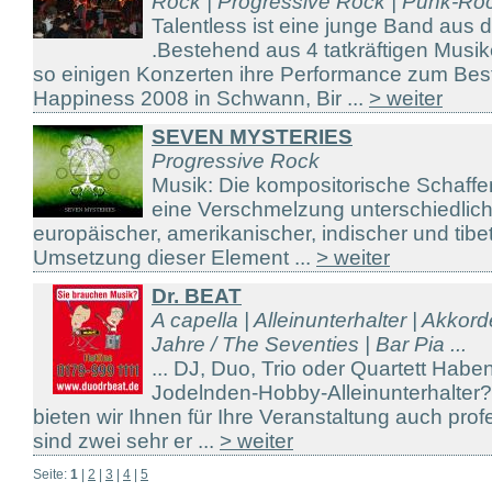
Rock | Progressive Rock | Punk-Ro
Talentless ist eine junge Band aus
.Bestehend aus 4 tatkräftigen Musik
so einigen Konzerten ihre Performance zum Bes
Happiness 2008 in Schwann, Bir ...
> weiter
SEVEN MYSTERIES
Progressive Rock
Musik: Die kompositorische Schaffen
eine Verschmelzung unterschiedlic
europäischer, amerikanischer, indischer und tibe
Umsetzung dieser Element ...
> weiter
Dr. BEAT
A capella | Alleinunterhalter | Akkor
Jahre / The Seventies | Bar Pia ...
... DJ, Duo, Trio oder Quartett Hab
Jodelnden-Hobby-Alleinunterhalter
bieten wir Ihnen für Ihre Veranstaltung auch prof
sind zwei sehr er ...
> weiter
Seite:
1
|
2
|
3
|
4
|
5