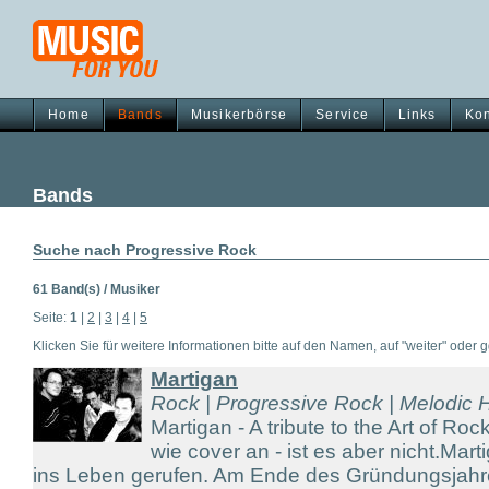
Home
Bands
Musikerbörse
Service
Links
Kon
Bands
Suche nach Progressive Rock
61 Band(s) / Musiker
Seite:
1
|
2
|
3
|
4
|
5
Klicken Sie für weitere Informationen bitte auf den Namen, auf "weiter" oder gg
Martigan
Rock | Progressive Rock | Melodic
Martigan - A tribute to the Art of Roc
wie cover an - ist es aber nicht.Ma
ins Leben gerufen. Am Ende des Gründungsjah