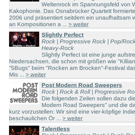
Weltenrock im Spannungsfeld von 
Kakophonie. Das Osnabrücker Quartett formiert
2006 und präsentiert seitdem ein unaufhaltsam
an Kompositionen a ...
> weiter
Slightly Perfect
Rock | Progressive Rock | Pop/Rock
Heavy-Rock
Slightly Perfect ist eine junge aufs
Niedersachsen, die schon mit größen wie "Killians"
"5Bugs" beim "Rocken am Brocken"-Festival das
Mis ...
> weiter
Post Modern Road Sweepers
Rock | Rock & Roll | Progressive R
Die folgenden Zeilen sollen dazu d
Modern Road Sweepers" und die d
kurz vorzustellen: Wir sind eine vier-köpfige I
beschaulichen Ör ...
> weiter
Talentless