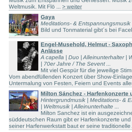
Musik zum Entspannen und Geniessen. Musik z
Weltmusik. Mit Flö ...
> weiter
Gaya
Meditations- & Entspannungsmusik
Bild und Tonmaterial gibt´s bei Face
Engel-Musehold, Helmut - Saxoph
Anlässe
A capella | Duo | Alleinunterhalter |
| 70er Jahre / The Sevent ...
Mit viel Gespür für die jeweilige Sti
Vom abendfüllenden Konzert über Show-Einlagen
Untermalung von Festen, Feiern und Events aller 
Milton Sánchez - Harfenkonzerte
Hintergrundmusik | Meditations- & 
| Weltmusik | Alleinunterhalte ...
Milton Sanchez ist ein ausgezeichne
süddeutschen Raum gibt er Harfenkonzerte und H
seiner Harfenwerkstatt baut er seine traditionelle