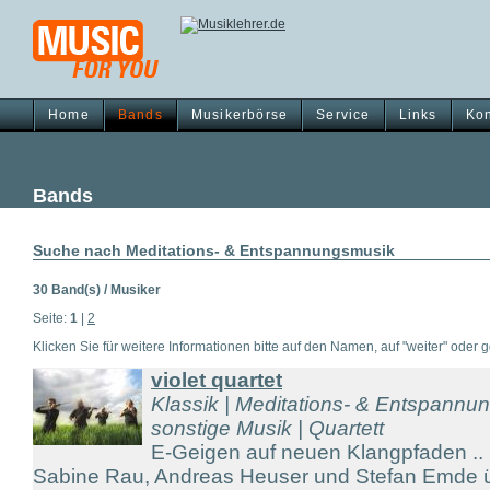
Home
Bands
Musikerbörse
Service
Links
Kon
Bands
Suche nach Meditations- & Entspannungsmusik
30 Band(s) / Musiker
Seite:
1
|
2
Klicken Sie für weitere Informationen bitte auf den Namen, auf "weiter" oder gg
violet quartet
Klassik | Meditations- & Entspannu
sonstige Musik | Quartett
E-Geigen auf neuen Klangpfaden ..
Sabine Rau, Andreas Heuser und Stefan Emde üb