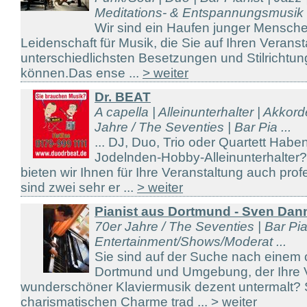
Meditations- & Entspannungsmusik .
Wir sind ein Haufen junger Mensche
Leidenschaft für Musik, die Sie auf Ihren Veranst
unterschiedlichsten Besetzungen und Stilrichtung
können.Das ense ...
> weiter
Dr. BEAT
A capella | Alleinunterhalter | Akkor
Jahre / The Seventies | Bar Pia ...
... DJ, Duo, Trio oder Quartett Hab
Jodelnden-Hobby-Alleinunterhalter
bieten wir Ihnen für Ihre Veranstaltung auch prof
sind zwei sehr er ...
> weiter
Pianist aus Dortmund - Sven Dan
70er Jahre / The Seventies | Bar Piani
Entertainment/Shows/Moderat ...
Sie sind auf der Suche nach einem 
Dortmund und Umgebung, der Ihre V
wunderschöner Klaviermusik dezent untermalt?
charismatischen Charme trad ...
> weiter