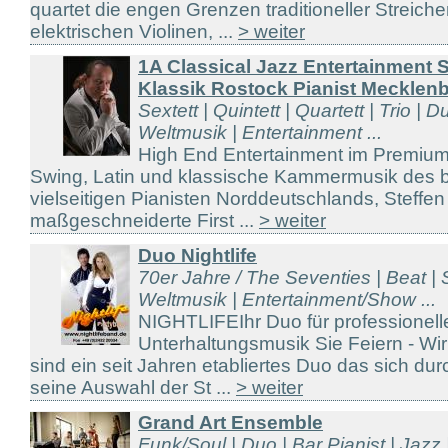
quartet die engen Grenzen traditioneller Streich
elektrischen Violinen, ...
> weiter
1A Classical Jazz Entertainment 
Klassik Rostock Pianist Mecklen
Sextett | Quintett | Quartett | Trio | D
Weltmusik | Entertainment ...
High End Entertainment im Premium
Swing, Latin und klassische Kammermusik des 
vielseitigen Pianisten Norddeutschlands, Steffe
maßgeschneiderte First ...
> weiter
Duo Nightlife
70er Jahre / The Seventies | Beat |
Weltmusik | Entertainment/Show ...
NIGHTLIFEIhr Duo für professionell
Unterhaltungsmusik Sie Feiern - Wi
sind ein seit Jahren etabliertes Duo das sich durc
seine Auswahl der St ...
> weiter
Grand Art Ensemble
Funk/Soul | Duo | Bar Pianist | Jazz | 