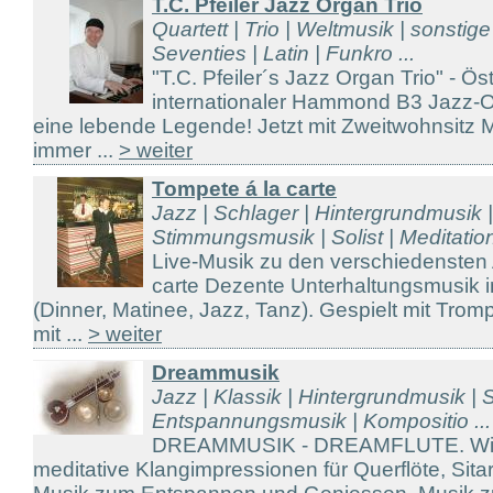
T.C. Pfeiler Jazz Organ Trio
Quartett | Trio | Weltmusik | sonstig
Seventies | Latin | Funkro ...
"T.C. Pfeiler´s Jazz Organ Trio" - Ös
internationaler Hammond B3 Jazz-Or
eine lebende Legende! Jetzt mit Zweitwohnsitz
immer ...
> weiter
Tompete á la carte
Jazz | Schlager | Hintergrundmusik 
Stimmungsmusik | Solist | Meditation
Live-Musik zu den verschiedensten
carte Dezente Unterhaltungsmusik in
(Dinner, Matinee, Jazz, Tanz). Gespielt mit Trom
mit ...
> weiter
Dreammusik
Jazz | Klassik | Hintergrundmusik | S
Entspannungsmusik | Kompositio ...
DREAMMUSIK - DREAMFLUTE. Wir s
meditative Klangimpressionen für Querflöte, Sit