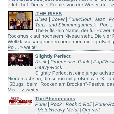
erlebt hat. Den vier Freaks von der Weser, di ...
>
.THE RIFFS
Blues | Cover | Funk/Soul | Jazz | P
Tanz- und Stimmungsmusik | Pop ...
The Riffs -ein Name, der für Power,
Rockmusik auf höchstem Niveau steht. Die vier 
Weltklassesängerinnen performen eine großarti
Po ...
> weiter
Slightly Perfect
Rock | Progressive Rock | Pop/Rock
Heavy-Rock
Slightly Perfect ist eine junge aufs
Niedersachsen, die schon mit größen wie "Killians"
"5Bugs" beim "Rocken am Brocken"-Festival das
Mis ...
> weiter
The Pheromoans
Punk | Rock | Rock & Roll | Punk-R
| Metal/Heavy Metal | Quartett