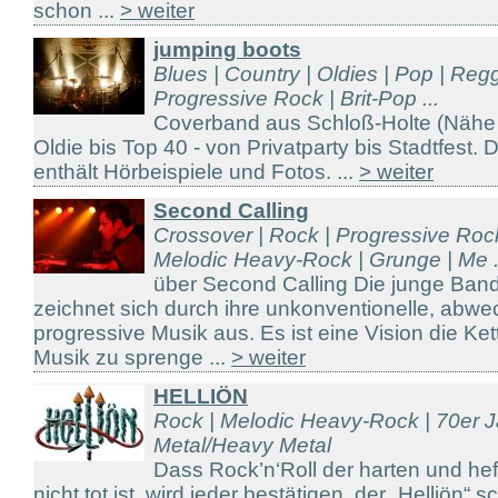
schon ...
> weiter
jumping boots
Blues | Country | Oldies | Pop | Reg
Progressive Rock | Brit-Pop ...
Coverband aus Schloß-Holte (Nähe
Oldie bis Top 40 - von Privatparty bis Stadtfes
enthält Hörbeispiele und Fotos. ...
> weiter
Second Calling
Crossover | Rock | Progressive Roc
Melodic Heavy-Rock | Grunge | Me .
über Second Calling Die junge B
zeichnet sich durch ihre unkonventionelle, abw
progressive Musik aus. Es ist eine Vision die Ket
Musik zu sprenge ...
> weiter
HELLIÖN
Rock | Melodic Heavy-Rock | 70er J
Metal/Heavy Metal
Dass Rock’n‘Roll der harten und he
nicht tot ist, wird jeder bestätigen, der „Helliön“