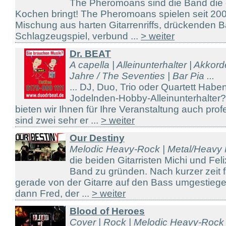
The Pheromoans sind die Band die
Kochen bringt! The Pheromoans spielen seit 20
Mischung aus harten Gitarrenriffs, drückenden B
Schlagzeugspiel, verbund ...
> weiter
Dr. BEAT
A capella | Alleinunterhalter | Akkor
Jahre / The Seventies | Bar Pia ...
... DJ, Duo, Trio oder Quartett Hab
Jodelnden-Hobby-Alleinunterhalter
bieten wir Ihnen für Ihre Veranstaltung auch prof
sind zwei sehr er ...
> weiter
Our Destiny
Melodic Heavy-Rock | Metal/Heavy 
die beiden Gitarristen Michi und Fel
Band zu gründen. Nach kurzer zeit 
gerade von der Gitarre auf den Bass umgestiege
dann Fred, der ...
> weiter
Blood of Heroes
Cover | Rock | Melodic Heavy-Rock 