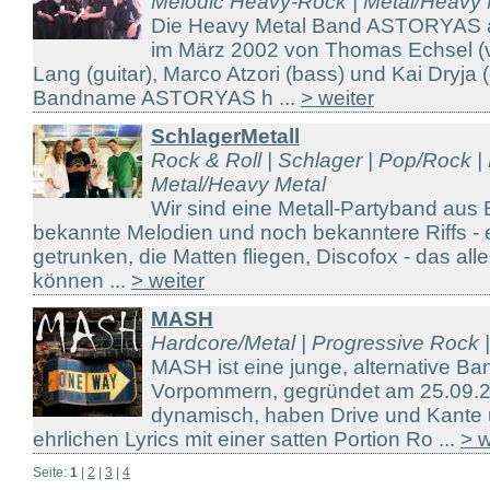
Melodic Heavy-Rock | Metal/Heavy 
Die Heavy Metal Band ASTORYAS 
im März 2002 von Thomas Echsel (vo
Lang (guitar), Marco Atzori (bass) und Kai Dryja
Bandname ASTORYAS h ...
> weiter
SchlagerMetall
Rock & Roll | Schlager | Pop/Rock 
Metal/Heavy Metal
Wir sind eine Metall-Partyband aus
bekannte Melodien und noch bekanntere Riffs - e
getrunken, die Matten fliegen, Discofox - das alle
können ...
> weiter
MASH
Hardcore/Metal | Progressive Rock
MASH ist eine junge, alternative B
Vorpommern, gegründet am 25.09.2
dynamisch, haben Drive und Kante 
ehrlichen Lyrics mit einer satten Portion Ro ...
> w
Seite:
1
|
2
|
3
|
4