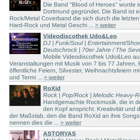
Die Band "Blood of Heroes" wurde i
Dortmund gegründet. Die Band ist e
Rock/Metal Coverband die sich durch die letzten
Hard-Rock und Metal Geschi ...
> weiter
Videodiscothek Udo&Leo
DJ | Funk/Soul | Entertainment/Sho
Deutschrock | 70er Jahre / The Seven
Mobile Videodiscothek Udo&Leo aus 
Veranstaltungen mit Musik von 7 bis 77 Jahren, F
öffentliche Feiern, Silvester, Weihnachtsfeiern mi
und Termi ...
> weiter
RoXid
Rock | Pop/Rock | Melodic Heavy-R
Handgemachte Rockmusik, die in d
den Kopf anspricht. Kreativität und 
der Maßstab, den die Band RoXid an ihre Songs 
nennen dies die ...
> weiter
ASTORYAS