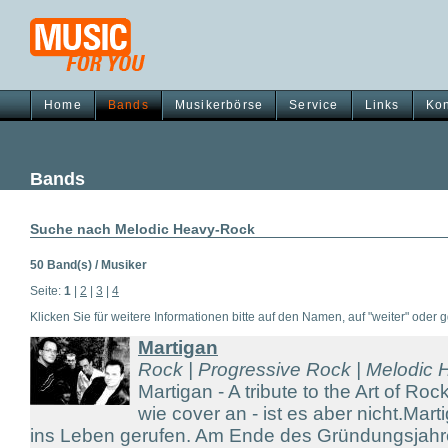
Home
Bands
Musikerbörse
Service
Links
Kon
Bands
Suche nach Melodic Heavy-Rock
50 Band(s) / Musiker
Seite:
1
|
2
|
3
|
4
Klicken Sie für weitere Informationen bitte auf den Namen, auf "weiter" oder gg
Martigan
Rock | Progressive Rock | Melodic
Martigan - A tribute to the Art of Roc
wie cover an - ist es aber nicht.Ma
ins Leben gerufen. Am Ende des Gründungsjah