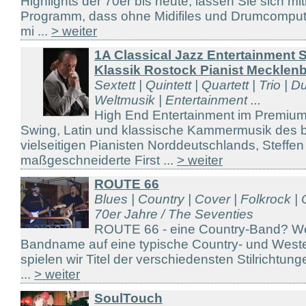
Highlights der 70er bis heute, lassen Sie sich mi
Programm, dass ohne Midifiles und Drumcompu
mi ...
> weiter
1A Classical Jazz Entertainment 
Klassik Rostock Pianist Mecklen
Sextett | Quintett | Quartett | Trio | D
Weltmusik | Entertainment ...
High End Entertainment im Premium
Swing, Latin und klassische Kammermusik des 
vielseitigen Pianisten Norddeutschlands, Steffe
maßgeschneiderte First ...
> weiter
ROUTE 66
Blues | Country | Cover | Folkrock | 
70er Jahre / The Seventies
ROUTE 66 - eine Country-Band? Wei
Bandname auf eine typische Country- und Weste
spielen wir Titel der verschiedensten Stilrichtun
...
> weiter
SoulTouch