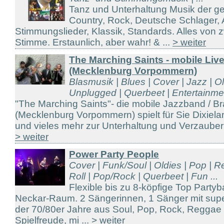
Tanz und Unterhaltung Musik der g
Country, Rock, Deutsche Schlager, A
Stimmungslieder, Klassik, Standards. Alles von
Stimme. Erstaunlich, aber wahr! & ...
> weiter
The Marching Saints - mobile Li
(Mecklenburg Vorpommern)
Blasmusik | Blues | Cover | Jazz | Ol
Unplugged | Querbeet | Entertainmen
"The Marching Saints"- die mobile Jazzband / 
(Mecklenburg Vorpommern) spielt für Sie Dixiela
und vieles mehr zur Unterhaltung und Verzauberu
> weiter
Power Party People
Cover | Funk/Soul | Oldies | Pop | 
Roll | Pop/Rock | Querbeet | Fun ...
Flexible bis zu 8-köpfige Top Part
Neckar-Raum. 2 Sängerinnen, 1 Sänger mit supe
der 70/80er Jahre aus Soul, Pop, Rock, Reggae 
Spielfreude, mi ...
> weiter