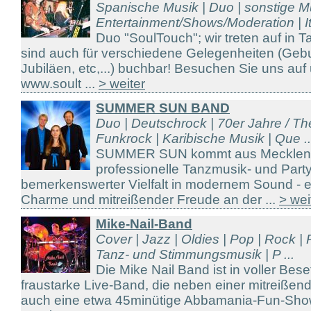
Spanische Musik | Duo | sonstige Mu
Entertainment/Shows/Moderation | It
Duo "SoulTouch"; wir treten auf in 
sind auch für verschiedene Gelegenheiten (Gebu
Jubiläen, etc,...) buchbar! Besuchen Sie uns a
www.soult ...
> weiter
SUMMER SUN BAND
Duo | Deutschrock | 70er Jahre / The
Funkrock | Karibische Musik | Que ..
SUMMER SUN kommt aus Mecklenbur
professionelle Tanzmusik- und Part
bemerkenswerter Vielfalt in modernem Sound - ei
Charme und mitreißender Freude an der ...
> wei
Mike-Nail-Band
Cover | Jazz | Oldies | Pop | Rock | 
Tanz- und Stimmungsmusik | P ...
Die Mike Nail Band ist in voller Bes
fraustarke Live-Band, die neben einer mitreiße
auch eine etwa 45minütige Abbamania-Fun-Show 