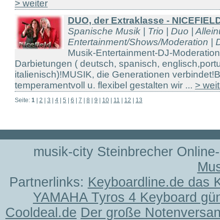
> weiter
DUO, der Extraklasse - NICEFIEL
Spanische Musik | Trio | Duo | Allein
Entertainment/Shows/Moderation | D
Musik-Entertainment-DJ-Moderatio
Darbietungen ( deutsch, spanisch, englisch,port
italienisch)!MUSIK, die Generationen verbindet!
temperamentvoll u. flexibel gestalten wir ...
> weit
Seite:
1
|
2
|
3
|
4
|
5
|
6
|
7
|
8
|
9
|
10
|
11
|
12
|
13
musik-city Steinbrecher Online
Mus
Partnerlinks:
Keyboardline.de das 
YAMAHA Tyros 4 Keyboard gün
Cooldeal.de
Der große Notenversand