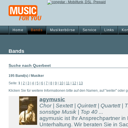
Home
Bands
Musikerbörse
Service
Links
Kon
Bands
Suche nach Querbeet
195 Band(s) / Musiker
Seite:
1
|
2
|
3
|
4
|
5
|
6
|
7
|
8
|
9
|
10
|
11
|
12
|
13
Klicken Sie für weitere Informationen bitte auf den Namen, auf "weiter" oder gg
agymusic
Chor | Sextett | Quintett | Quartett | T
sonstige Musik | Top 40 ...
agymusic ist Ihr Ansprechpartner in
Unterhaltung. Wir beraten Sie in S