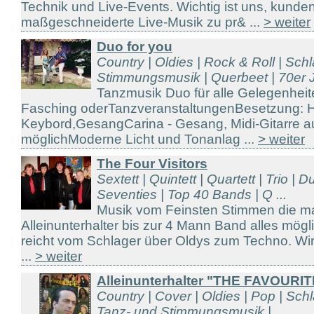
Technik und Live-Events. Wichtig ist uns, kunde
maßgeschneiderte Live-Musik zu pr& ...
> weiter
Duo for you
Country | Oldies | Rock & Roll | Sch
Stimmungsmusik | Querbeet | 70er J
Tanzmusik Duo für alle Gelegenheit
Fasching oderTanzveranstaltungenBesetzung: H
Keybord,GesangCarina - Gesang, Midi-Gitarre 
möglichModerne Licht und Tonanlag ...
> weiter
The Four Visitors
Sextett | Quintett | Quartett | Trio | 
Seventies | Top 40 Bands | Q ...
Musik vom Feinsten Stimmen die ma
Alleinunterhalter bis zur 4 Mann Band alles mö
reicht vom Schlager über Oldys zum Techno. Wir 
...
> weiter
Alleinunterhalter "THE FAVOURIT
Country | Cover | Oldies | Pop | Sch
Tanz- und Stimmungsmusik | ...