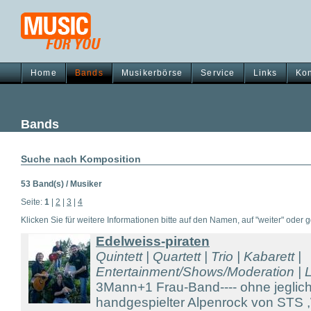
Home
Bands
Musikerbörse
Service
Links
Kon
Bands
Suche nach Komposition
53 Band(s) / Musiker
Seite:
1
|
2
|
3
|
4
Klicken Sie für weitere Informationen bitte auf den Namen, auf "weiter" oder gg
Edelweiss-piraten
Quintett | Quartett | Trio | Kabarett |
Entertainment/Shows/Moderation | Li
3Mann+1 Frau-Band---- ohne jeglich
handgespielter Alpenrock von STS 