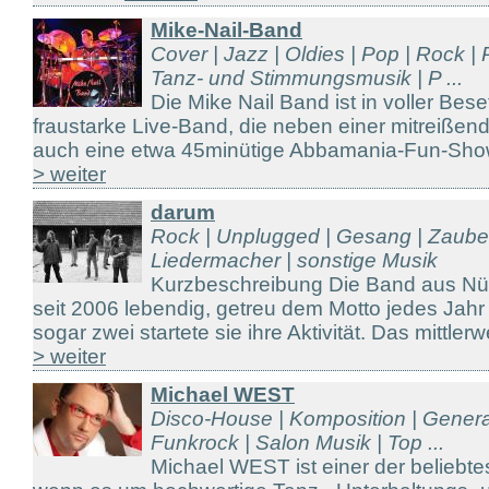
Mike-Nail-Band
Cover | Jazz | Oldies | Pop | Rock | 
Tanz- und Stimmungsmusik | P ...
Die Mike Nail Band ist in voller Bes
fraustarke Live-Band, die neben einer mitreiße
auch eine etwa 45minütige Abbamania-Fun-Show 
> weiter
darum
Rock | Unplugged | Gesang | Zauber
Liedermacher | sonstige Musik
Kurzbeschreibung Die Band aus Nür
seit 2006 lebendig, getreu dem Motto jedes Jahr
sogar zwei startete sie ihre Aktivität. Das mittlerw
> weiter
Michael WEST
Disco-House | Komposition | Genera
Funkrock | Salon Musik | Top ...
Michael WEST ist einer der beliebt