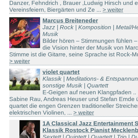
Danzer, Fehndrich , Brauer ,Ludwig Hirsch und 
Vereinsfeiern, Biergärten und Ze ...
> weiter
Marcus Breiteneder
Jazz | Rock | Komposition | Metal/H
Musik
Bilder hören – Stimmungen fühlen –
die Vision hinter der Musik von Mar
Stimme ist die Gitarre, seine Sprache ist Rock-Mu
> weiter
violet quartet
Klassik | Meditations- & Entspannu
sonstige Musik | Quartett
E-Geigen auf neuen Klangpfaden ..
Sabine Rau, Andreas Heuser und Stefan Emde üb
quartet die engen Grenzen traditioneller Streich
elektrischen Violinen, ...
> weiter
1A Classical Jazz Entertainment 
Klassik Rostock Pianist Mecklen
Sextett | Quintett | Quartett | Trio | D