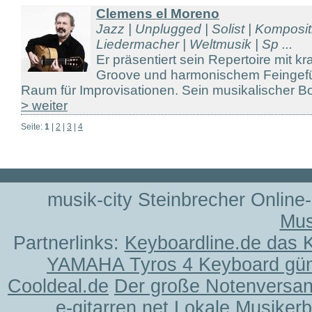
Clemens el Moreno
Jazz | Unplugged | Solist | Komposit
Liedermacher | Weltmusik | Sp ...
Er präsentiert sein Repertoire mit k
Groove und harmonischem Feingefü
Raum für Improvisationen. Sein musikalischer Bo
> weiter
Seite:
1
|
2
|
3
|
4
musik-city Steinbrecher Online
Mus
Partnerlinks:
Keyboardline.de das 
YAMAHA Tyros 4 Keyboard gün
Cooldeal.de
Der große Notenversand
e-gitarren.net
Lokale Musiker