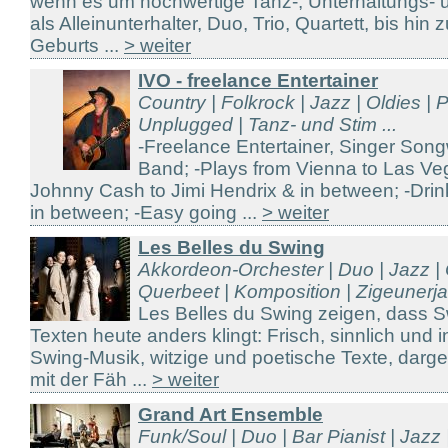
wenn es um hochwertige Tanz-, Unterhaltungs- 
als Alleinunterhalter, Duo, Trio, Quartett, bis hin
Geburts ...
> weiter
IVO - freelance Entertainer
Country | Folkrock | Jazz | Oldies | 
Unplugged | Tanz- und Stim ...
-Freelance Entertainer, Singer Song
Band; -Plays from Vienna to Las Ve
Johnny Cash to Jimi Hendrix & in between; -Drin
in between; -Easy going ...
> weiter
Les Belles du Swing
Akkordeon-Orchester | Duo | Jazz | 
Querbeet | Komposition | Zigeunerjaz
Les Belles du Swing zeigen, dass S
Texten heute anders klingt: Frisch, sinnlich und 
Swing-Musik, witzige und poetische Texte, darg
mit der Fäh ...
> weiter
Grand Art Ensemble
Funk/Soul | Duo | Bar Pianist | Jazz | 