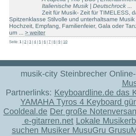
Italienische Musik | Deutschrock ...
Zeit für Musik- Zeit für TIMELESS, d
Spitzenklasse Stilvolle und unterhaltsame Musik 
Hochzeit, Empfang, Familienfeier, Gala oder Tan
um ...
> weiter
Seite:
1
|
2
|
3
|
4
|
5
|
6
|
7
|
8
|
9
|
10
musik-city Steinbrecher Online
Mus
Partnerlinks:
Keyboardline.de das 
YAMAHA Tyros 4 Keyboard gün
Cooldeal.de
Der große Notenversand
e-gitarren.net
Lokale Musiker
suchen Musiker MusuGru Grusu