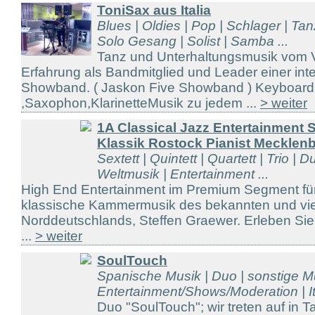
ToniSax aus Italia
Blues | Oldies | Pop | Schlager | T
Solo Gesang | Solist | Samba ...
Tanz und Unterhaltungsmusik vom Vol
Erfahrung als Bandmitglied und Leader einer int
Showband. ( Jaskon Five Showband ) Keyboar
,Saxophon,KlarinetteMusik zu jedem ...
> weiter
1A Classical Jazz Entertainment 
Klassik Rostock Pianist Mecklen
Sextett | Quintett | Quartett | Trio | D
Weltmusik | Entertainment ...
High End Entertainment im Premium Segment für
klassische Kammermusik des bekannten und viel
Norddeutschlands, Steffen Graewer. Erleben Sie
...
> weiter
SoulTouch
Spanische Musik | Duo | sonstige Mu
Entertainment/Shows/Moderation | It
Duo "SoulTouch"; wir treten auf in 