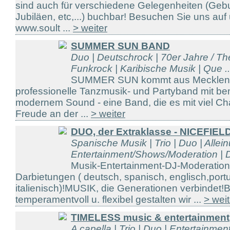
sind auch für verschiedene Gelegenheiten (Gebu
Jubiläen, etc,...) buchbar! Besuchen Sie uns a
www.soult ...
> weiter
SUMMER SUN BAND
Duo | Deutschrock | 70er Jahre / The
Funkrock | Karibische Musik | Que ..
SUMMER SUN kommt aus Mecklenbur
professionelle Tanzmusik- und Partyband mit bem
modernem Sound - eine Band, die es mit viel C
Freude an der ...
> weiter
DUO, der Extraklasse - NICEFIEL
Spanische Musik | Trio | Duo | Allein
Entertainment/Shows/Moderation | D
Musik-Entertainment-DJ-Moderatio
Darbietungen ( deutsch, spanisch, englisch,port
italienisch)!MUSIK, die Generationen verbindet!
temperamentvoll u. flexibel gestalten wir ...
> weit
TIMELESS music & entertainment
A capella | Trio | Duo | Entertainme