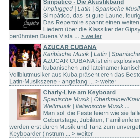
Simpático - Die Akustikband
Unplugged | Latin | Spanische Musi
Simpático, das ist gute Laune, feuri
Das Repertoire spannt einen weite
Liedern über die Klassiker der Gips
berühmten Buena Vista ...
> weiter
AZUCAR CUBANA
Karibische Musik | Latin | Spanisch
AZUCAR CUBANA ist ein explosiver
kubanischen und lateinamerikanis
Vollblutmusiker aus Kuba präsentieren das Beste
Latin-Musikszene - angefang ...
> weiter
Charly-Live am Keyboard
Spanische Musik | Oberkrainer/Kraine
Weltmusik | Italienische Musik ...
Man soll die Feste feiern wie sie fal
Geburtstage, Jubiläen, Familienfeier
werden erst durch Musik und Tanz zum unvergeßl
Keyboarder (instrum ...
> weiter