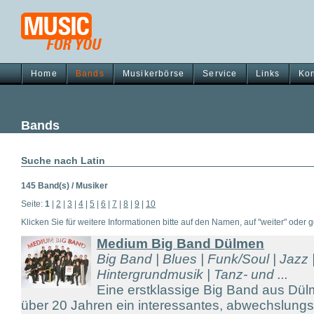
Home
Bands
Musikerbörse
Service
Links
Kon
Bands
Suche nach Latin
145 Band(s) / Musiker
Seite:
1
|
2
|
3
|
4
|
5
|
6
|
7
|
8
|
9
|
10
Klicken Sie für weitere Informationen bitte auf den Namen, auf "weiter" oder gg
Medium Big Band Dülmen
Big Band | Blues | Funk/Soul | Jazz |
Hintergrundmusik | Tanz- und ...
Eine erstklassige Big Band aus Dül
über 20 Jahren ein interessantes, abwechslungs