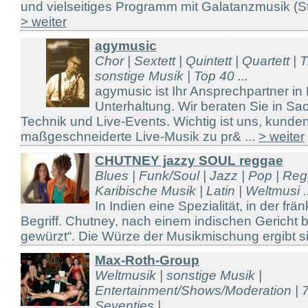
und vielseitiges Programm mit Galatanzmusik (Sta
> weiter
agymusic
Chor | Sextett | Quintett | Quartett | T
sonstige Musik | Top 40 ...
agymusic ist Ihr Ansprechpartner in
Unterhaltung. Wir beraten Sie in S
Technik und Live-Events. Wichtig ist uns, kunde
maßgeschneiderte Live-Musik zu pr& ...
> weiter
CHUTNEY jazzy SOUL reggae
Blues | Funk/Soul | Jazz | Pop | Re
Karibische Musik | Latin | Weltmusi ..
In Indien eine Spezialität, in der f
Begriff. Chutney, nach einem indischen Gericht b
gewürzt“. Die Würze der Musikmischung ergibt si 
Max-Roth-Group
Weltmusik | sonstige Musik |
Entertainment/Shows/Moderation | 7
Seventies | ...