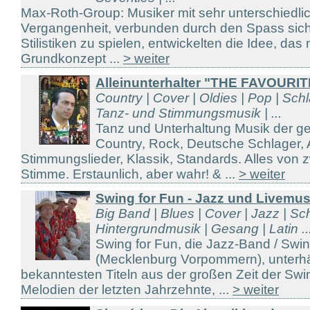
Max-Roth-Group: Musiker mit sehr unterschiedli
Vergangenheit, verbunden durch den Spass sich 
Stilistiken zu spielen, entwickelten die Idee, das
Grundkonzept ...
> weiter
Alleinunterhalter "THE FAVOURIT
Country | Cover | Oldies | Pop | Sch
Tanz- und Stimmungsmusik | ...
Tanz und Unterhaltung Musik der g
Country, Rock, Deutsche Schlager, A
Stimmungslieder, Klassik, Standards. Alles von
Stimme. Erstaunlich, aber wahr! & ...
> weiter
Swing for Fun - Jazz und Livemu
Big Band | Blues | Cover | Jazz | Sc
Hintergrundmusik | Gesang | Latin ..
Swing for Fun, die Jazz-Band / Sw
(Mecklenburg Vorpommern), unterhäl
bekanntesten Titeln aus der großen Zeit der Sw
Melodien der letzten Jahrzehnte, ...
> weiter