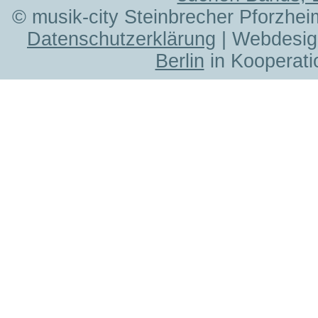
© musik-city Steinbrecher Pforzhei
Datenschutzerklärung
| Webdesig
Berlin
in Kooperati