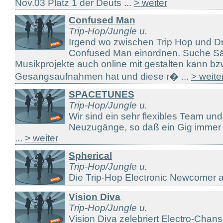
Nov.03 Platz 1 der Deuts ...
> weiter
Confused Man
Trip-Hop/Jungle u.
Irgend wo zwischen Trip Hop und Dr
Confused Man einordnen. Suche Sä
Musikprojekte auch online mit gestalten kann bz
Gesangsaufnahmen hat und diese r� ...
> weite
SPACETUNES
Trip-Hop/Jungle u.
Wir sind ein sehr flexibles Team un
Neuzugänge, so daß ein Gig immer 
...
> weiter
Spherical
Trip-Hop/Jungle u.
Die Trip-Hop Electronic Newcomer 
Vision Diva
Trip-Hop/Jungle u.
Vision Diva zelebriert Electro-Chan