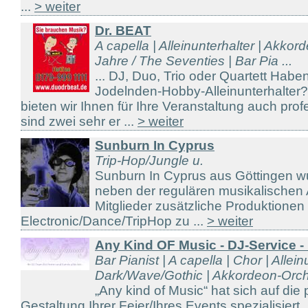
...
> weiter
Dr. BEAT
A capella | Alleinunterhalter | Akkor
Jahre / The Seventies | Bar Pia ...
... DJ, Duo, Trio oder Quartett Hab
Jodelnden-Hobby-Alleinunterhalter
bieten wir Ihnen für Ihre Veranstaltung auch prof
sind zwei sehr er ...
> weiter
Sunburn In Cyprus
Trip-Hop/Jungle u.
Sunburn In Cyprus aus Göttingen w
neben der regulären musikalischen 
Mitglieder zusätzliche Produktione
Electronic/Dance/TripHop zu ...
> weiter
Any Kind OF Music - DJ-Service 
Bar Pianist | A capella | Chor | Allein
Dark/Wave/Gothic | Akkordeon-Orche
„Any kind of Music“ hat sich auf die
Gestaltung Ihrer Feier/Ihres Events spezialisier