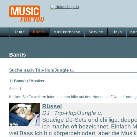
Home
Bands
Musikerbörse
Service
Links
Kon
Bands
Suche nach Trip-Hop/Jungle u.
11 Band(s) / Musiker
Seite:
1
Klicken Sie für weitere Informationen bitte auf den Namen, auf "weiter" oder gg
Rüssel
DJ | Trip-Hop/Jungle u.
Spacige DJ-Sets und chillige, deepe
ich mache oft bezeichnet. Einfach 
viel Bass.Ich bin körperbehindert, aber die Musik