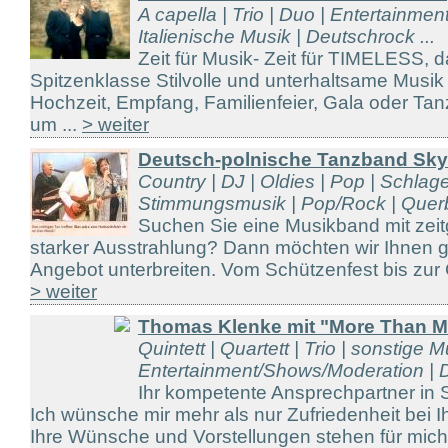
A capella | Trio | Duo | Entertainme
Italienische Musik | Deutschrock ...
Zeit für Musik- Zeit für TIMELESS, d
Spitzenklasse Stilvolle und unterhaltsame Musik 
Hochzeit, Empfang, Familienfeier, Gala oder Tan
um ...
> weiter
Deutsch-polnische Tanzband Sky
Country | DJ | Oldies | Pop | Schlag
Stimmungsmusik | Pop/Rock | Querbe
Suchen Sie eine Musikband mit z
starker Ausstrahlung? Dann möchten wir Ihnen g
Angebot unterbreiten. Vom Schützenfest bis zur G
> weiter
Thomas Klenke mit "More Than M
Quintett | Quartett | Trio | sonstige M
Entertainment/Shows/Moderation | D
Ihr kompetente Ansprechpartner in S
Ich wünsche mir mehr als nur Zufriedenheit bei 
Ihre Wünsche und Vorstellungen stehen für mich 