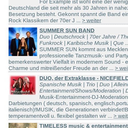
For Example ist wohl eine der weni
Deutschland die seit mehr als 30 Jahren in nah
Besetzung besteht. Gekonnt spannt die Band e
Rock Klassikern der 70er J ...
> weiter
SUMMER SUN BAND
Duo | Deutschrock | 70er Jahre / The
Funkrock | Karibische Musik | Que ..
SUMMER SUN kommt aus Mecklenbur
professionelle Tanzmusik- und Part
bemerkenswerter Vielfalt in modernem Sound - ei
Charme und mitreißender Freude an der ...
> wei
DUO, der Extraklasse - NICEFIEL
Spanische Musik | Trio | Duo | Allein
Entertainment/Shows/Moderation | D
Musik-Entertainment-DJ-Moderatio
Darbietungen ( deutsch, spanisch, englisch,port
italienisch)!MUSIK, die Generationen verbindet!
temperamentvoll u. flexibel gestalten wir ...
> weit
TIMELESS music & entertainment