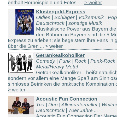
enthält Hörbeispiele und Fotos. ...
> weiter
Klostergold-Express
Oldies | Schlager | Volksmusik | Pop
Deutschrock | sonstige Musik
Musikalische Power aus Bayern die b
den Bühnen in Bayern sind die 5 Mu
Express zu erleben; sie begeistern ihre Fans in
über die Gren ...
> weiter
Getränkealkoholiker
Comedy | Punk | Rock | Punk-Rock 
Metal/Heavy Metal
Getränkealkoholiker... heißt natürlic
sondern vor allem eine Menge Spaß am Sinnlos
sinnloses Betrinken die praktische Kombination d
> weiter
Acoustic Fun Connection
Trio | Duo | Alleinunterhalter | Weltm
Deutschrock | 70er Jahre ...
Acoustic Fun Connection Der Name 