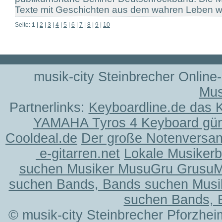
Texte mit Geschichten aus dem wahren Leben w
Seite:
1
|
2
|
3
|
4
|
5
|
6
|
7
|
8
|
9
|
10
musik-city Steinbrecher Online
Mus
Partnerlinks:
Keyboardline.de das 
YAMAHA Tyros 4 Keyboard gün
Cooldeal.de
Der große Notenversand
e-gitarren.net
Lokale Musiker
suchen Musiker MusuGru Grusu
suchen Bands, Bands suchen Musi
suchen Bands, 
© musik-city Steinbrecher Pforzhei