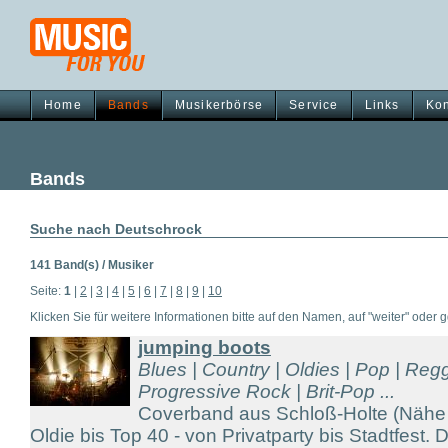
Home
Bands
Musikerbörse
Service
Links
Kon
Bands
Suche nach Deutschrock
141 Band(s) / Musiker
Seite:
1
|
2
|
3
|
4
|
5
|
6
|
7
|
8
|
9
|
10
Klicken Sie für weitere Informationen bitte auf den Namen, auf "weiter" oder gg
jumping boots
Blues | Country | Oldies | Pop | Reg
Progressive Rock | Brit-Pop ...
Coverband aus Schloß-Holte (Nähe
Oldie bis Top 40 - von Privatparty bis Stadtfes