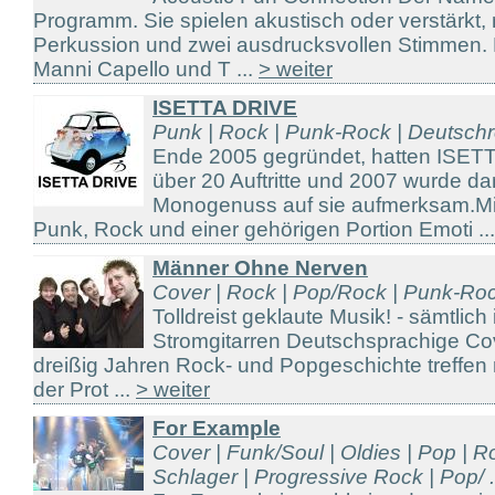
Programm. Sie spielen akustisch oder verstärkt, 
Perkussion und zwei ausdrucksvollen Stimmen. 
Manni Capello und T ...
> weiter
ISETTA DRIVE
Punk | Rock | Punk-Rock | Deutschr
Ende 2005 gegründet, hatten ISET
über 20 Auftritte und 2007 wurde d
Monogenuss auf sie aufmerksam.Mit
Punk, Rock und einer gehörigen Portion Emoti ..
Männer Ohne Nerven
Cover | Rock | Pop/Rock | Punk-Ro
Tolldreist geklaute Musik! - sämtlic
Stromgitarren Deutschsprachige Co
dreißig Jahren Rock- und Popgeschichte treffe
der Prot ...
> weiter
For Example
Cover | Funk/Soul | Oldies | Pop | R
Schlager | Progressive Rock | Pop/ .