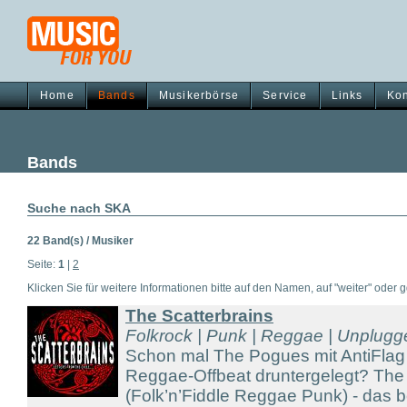
Home
Bands
Musikerbörse
Service
Links
Kon
Bands
Suche nach SKA
22 Band(s) / Musiker
Seite:
1
|
2
Klicken Sie für weitere Informationen bitte auf den Namen, auf "weiter" oder gg
The Scatterbrains
Folkrock | Punk | Reggae | Unplug
Schon mal The Pogues mit AntiFlag
Reggae-Offbeat druntergelegt? The 
(Folk’n’Fiddle Reggae Punk) - das 