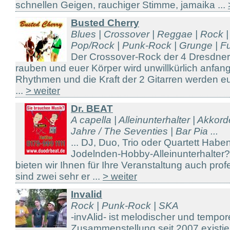
schnellen Geigen, rauchiger Stimme, jamaika ...
Busted Cherry
Blues | Crossover | Reggae | Rock |
Pop/Rock | Punk-Rock | Grunge | Fun
Der Crossover-Rock der 4 Dresdner
rauben und euer Körper wird unwillkürlich anfang
Rhythmen und die Kraft der 2 Gitarren werden 
...
> weiter
Dr. BEAT
A capella | Alleinunterhalter | Akkor
Jahre / The Seventies | Bar Pia ...
... DJ, Duo, Trio oder Quartett Hab
Jodelnden-Hobby-Alleinunterhalter
bieten wir Ihnen für Ihre Veranstaltung auch prof
sind zwei sehr er ...
> weiter
Invalid
Rock | Punk-Rock | SKA
-invAlid- ist melodischer und tempor
Zusammenstellung seit 2007 existie