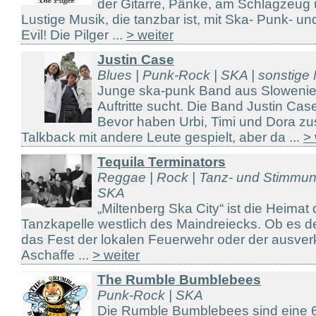
der Gitarre, Pänke, am Schlagzeu
Lustige Musik, die tanzbar ist, mit Ska- Punk- u
Evil! Die Pilger ...
> weiter
Justin Case
Blues | Punk-Rock | SKA | sonstige
Junge ska-punk Band aus Slowenie
Auftritte sucht. Die Band Justin Case 
Bevor haben Urbi, Timi und Dora z
Talkback mit andere Leute gespielt, aber da ...
> 
Tequila Terminators
Reggae | Rock | Tanz- und Stimmun
SKA
„Miltenberg Ska City“ ist die Heima
Tanzkapelle westlich des Maindreiecks. Ob es d
das Fest der lokalen Feuerwehr oder der ausver
Aschaffe ...
> weiter
The Rumble Bumblebees
Punk-Rock | SKA
Die Rumble Bumblebees sind eine 6