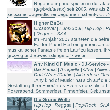
Regensburg und spielen in der aktu
(g/g/b/dr/tr/sax) seit 2005. Was al
seltsamer Jugendlicher begonnen hat entwic ...
Higher BuBu
Crossover | Funk/Soul | Hip Hop | 
| Reggae | SKA
Im Frühjahr 2007 starteten die befr
Faktor P. und Herf ein gemeinsames
musikalischer Fantasie freien Lauf zu lassen. Ihre
groovig und abwechslungs ...
> weiter
Any Kind OF Music - DJ-Service 
Bar Pianist | A capella | Chor | Allein
Dark/Wave/Gothic | Akkordeon-Orche
„Any kind of Music“ hat sich auf die
Gestaltung Ihrer Feier/Ihres Events spezialisier
Polterabend, Sommerfest, Firmenfeier, Geburtstag
Die Grüne Welle
Hip Hop | Reggae | Pop/Rock | SKA