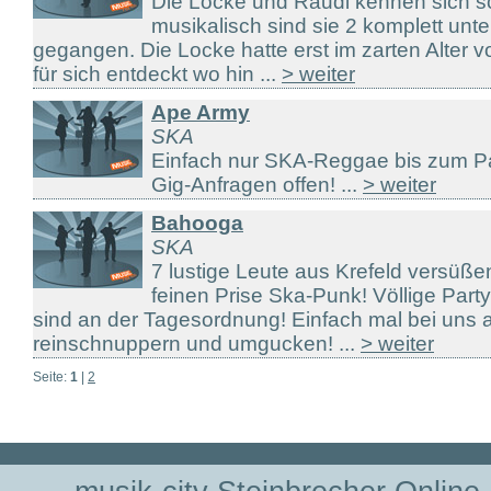
Die Locke und Raudi kennen sich sc
musikalisch sind sie 2 komplett unt
gegangen. Die Locke hatte erst im zarten Alter
für sich entdeckt wo hin ...
> weiter
Ape Army
SKA
Einfach nur SKA-Reggae bis zum Pa
Gig-Anfragen offen! ...
> weiter
Bahooga
SKA
7 lustige Leute aus Krefeld versüße
feinen Prise Ska-Punk! Völlige Part
sind an der Tagesordnung! Einfach mal bei uns a
reinschnuppern und umgucken! ...
> weiter
Seite:
1
|
2