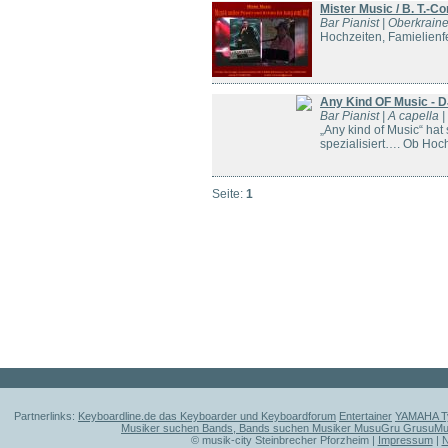
Mister Music / B. T.-C
Bar Pianist | Oberkraine
Hochzeiten, Famielienfes
Any Kind OF Music - D
Bar Pianist | A capella 
„Any kind of Music“ hat 
spezialisiert…. Ob Hoch
Seite:
1
Partnerlinks:
Keyboardline.de das Keyboarder und Keyboardforum
Entertainer
YAMAHA Ty
Musiker suchen Bands, Bands suchen Musiker MusuGru GrusuM
© musik-city Steinbrecher Pforzheim |
Impressum
|
N