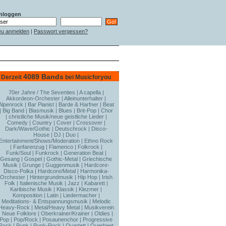
nloggen
u anmelden
|
Passwort vergessen?
4089 Bands
Derzeit
bei Musicforyou
70er Jahre / The Seventies
|
A capella
|
Akkordeon-Orchester
|
Alleinunterhalter
|
Alpenrock
|
Bar Pianist
|
Barde & Harfner
|
Beat
|
Big Band
|
Blasmusik
|
Blues
|
Brit-Pop
|
Chor
|
christliche Musik/neue geistliche Lieder
|
Comedy
|
Country
|
Cover
|
Crossover
|
Dark/Wave/Gothic
|
Deutschrock
|
Disco-
House
|
DJ
|
Duo
|
Entertainment/Shows/Moderation
|
Ethno Rock
|
Fanfarenzug
|
Flamenco
|
Folkrock
|
Funk/Soul
|
Funkrock
|
Generation Beat
|
Gesang
|
Gospel
|
Gothic-Metal
|
Griechische
Musik
|
Grunge
|
Guggenmusik
|
Hardcore-
Disco-Polka
|
Hardcore/Metal
|
Harmonika-
Orchester
|
Hintergrundmusik
|
Hip Hop
|
Irish
Folk
|
Italienische Musik
|
Jazz
|
Kabarett
|
Karibische Musik
|
Klassik
|
Klezmer
|
Komposition
|
Latin
|
Liedermacher
|
Meditations- & Entspannungsmusik
|
Melodic
Heavy-Rock
|
Metal/Heavy Metal
|
Musikverein
|
Neue Folklore
|
Oberkrainer/Krainer
|
Oldies
|
Pop
|
Pop/Rock
|
Posaunenchor
|
Progressive
Rock
|
Punk
|
Punk-Rock
|
Quartett
|
Querbeet