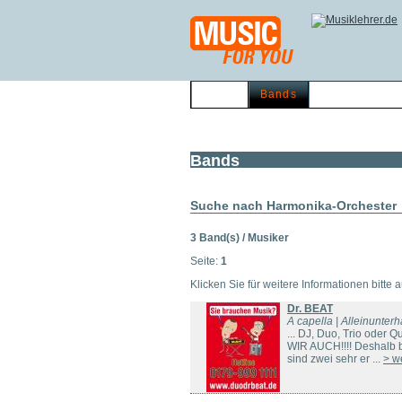
Home
Bands
Musikerbörse
Bands
Suche nach Harmonika-Orchester
3 Band(s) / Musiker
Seite:
1
Klicken Sie für weitere Informationen bitte 
Dr. BEAT
A capella | Alleinunterh
... DJ, Duo, Trio oder
WIR AUCH!!!! Deshalb bi
sind zwei sehr er ...
> w