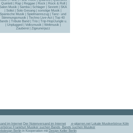
|
Quintett
|
Rap
|
Reggae
|
Rock
|
Rock & Roll
|
Salon Musik
|
Samba
|
Schlager
|
Sextett
|
SKA
|
Solist
|
Solo Gesang
|
sonstige Musik
|
Spanische Musik
|
Spielmannszug
|
Tanz- und
Stimmungsmusik
|
Techno Live-Act
|
Top 40
Bands
|
Tribute Band
|
Trio
|
Trip-Hop/Jungle u.
|
Unplugged
|
Volksmusik
|
Weltmusik
|
Zauberei
|
Zigeunerjazz
and im Internet
Der Notenversand im Internet
e-gitarren.net
Lokale Musikerbörse Köln
kerbörse Frankfurt Musiker suchen Bands, Bands suchen Musiker
ebdesign Berlin
in Kooperation mit
Design Keller Berlin