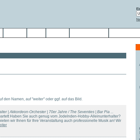
Ei
Ne
Service
Links
Kontakt
Jetzt anmelden
auf den Namen, auf "weiter" oder ggf. auf das Bild.
alter | Akkordeon-Orchester | 70er Jahre / The Seventies | Bar Pia ...
 Quartett Haben Sie auch genug vom Jodelnden-Hobby-Alleinunterhalter?
eten wir Ihnen für Ihre Veranstaltung auch professionelle Musik an! Wir
eiter