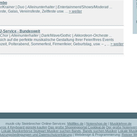
ombo
r/Krainer | Duo | Alleinunterhalter | Entertainment/Shows/Moderati ...
te, Galas, Vereinsfeste, Zeltfeste usw. ...
> weiter
J-Service - Bundesweit
| Chor | Alleinunterhalter | Dark/Wave/Gothic | Akkordeon-Orcheste ...
sich auf die perfekte musikalische Gestaltung Ihrer Feier/Ihres Events
zeit, Polterabend, Sommerfest, Firmenfeier, Geburtstag, usw. – „ ...
> weiter
musik-city Steinbrecher Online-Services:
Midifiles.de
|
Notenshop.de
|
Musiklehrer.de
ros 4 Keyboard günstig kaufen
Das große Shoppingportal Cooldeal.de
Der große Notenvers
u
Lokale Musikerbörse Stuttgart Musiker suchen Bands, Bands suchen Musiker
Lokale Musi
utzungsbedingungen und Datenschutzerklärung
| Webdesign & Programmierung:
Reister W