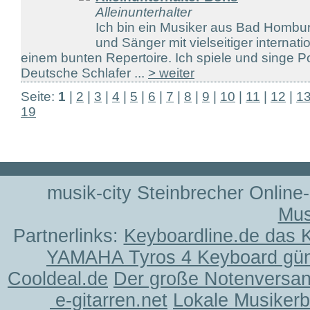
Alleinunterhalter
Ich bin ein Musiker aus Bad Homburg
und Sänger mit vielseitiger internat
einem bunten Repertoire. Ich spiele und singe Po
Deutsche Schlafer ...
> weiter
Seite:
1
|
2
|
3
|
4
|
5
|
6
|
7
|
8
|
9
|
10
|
11
|
12
|
1
19
musik-city Steinbrecher Online
Mus
Partnerlinks:
Keyboardline.de das 
YAMAHA Tyros 4 Keyboard gün
Cooldeal.de
Der große Notenversand
e-gitarren.net
Lokale Musiker