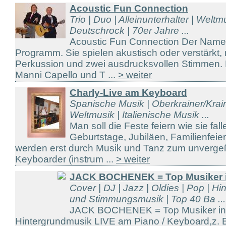
Acoustic Fun Connection
Trio | Duo | Alleinunterhalter | Weltm
Deutschrock | 70er Jahre ...
Acoustic Fun Connection Der Name 
Programm. Sie spielen akustisch oder verstärkt, 
Perkussion und zwei ausdrucksvollen Stimmen. 
Manni Capello und T ...
> weiter
Charly-Live am Keyboard
Spanische Musik | Oberkrainer/Kraine
Weltmusik | Italienische Musik ...
Man soll die Feste feiern wie sie fal
Geburtstage, Jubiläen, Familienfeier
werden erst durch Musik und Tanz zum unvergeßl
Keyboarder (instrum ...
> weiter
JACK BOCHENEK = Top Musiker 
Cover | DJ | Jazz | Oldies | Pop | H
und Stimmungsmusik | Top 40 Ba ...
JACK BOCHENEK = Top Musiker in
Hintergrundmusik LIVE am Piano / Keyboard,z.