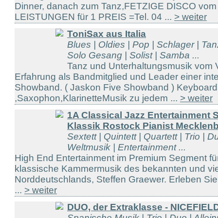
Dinner, danach zum Tanz,FETZIGE DISCO vom Pl
LEISTUNGEN für 1 PREIS =Tel. 04 ...
> weiter
ToniSax aus Italia
Blues | Oldies | Pop | Schlager | T
Solo Gesang | Solist | Samba ...
Tanz und Unterhaltungsmusik vom Vol
Erfahrung als Bandmitglied und Leader einer int
Showband. ( Jaskon Five Showband ) Keyboar
,Saxophon,KlarinetteMusik zu jedem ...
> weiter
1A Classical Jazz Entertainment 
Klassik Rostock Pianist Mecklen
Sextett | Quintett | Quartett | Trio | D
Weltmusik | Entertainment ...
High End Entertainment im Premium Segment für
klassische Kammermusik des bekannten und viel
Norddeutschlands, Steffen Graewer. Erleben Sie
...
> weiter
DUO, der Extraklasse - NICEFIEL
Spanische Musik | Trio | Duo | Allein