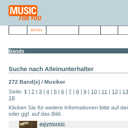
Home
Bands
Musikerbörse
Service
Links
Kon
Bands
Suche nach Alleinunterhalter
272 Band(s) / Musiker
Seite:
1
|
2
|
3
|
4
|
5
|
6
|
7
|
8
|
9
|
10
|
11
|
12
|
1
19
Klicken Sie für weitere Informationen bitte auf d
oder ggf. auf das Bild.
agymusic