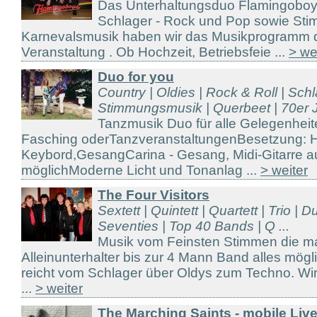
Das Unterhaltungsduo Flamingoboys 
Schlager - Rock und Pop sowie St
Karnevalsmusik haben wir das Musikprogramm da
Veranstaltung . Ob Hochzeit, Betriebsfeie ...
> we
Duo for you
Country | Oldies | Rock & Roll | Sch
Stimmungsmusik | Querbeet | 70er J
Tanzmusik Duo für alle Gelegenheit
Fasching oderTanzveranstaltungenBesetzung: H
Keybord,GesangCarina - Gesang, Midi-Gitarre 
möglichModerne Licht und Tonanlag ...
> weiter
The Four Visitors
Sextett | Quintett | Quartett | Trio | 
Seventies | Top 40 Bands | Q ...
Musik vom Feinsten Stimmen die ma
Alleinunterhalter bis zur 4 Mann Band alles mö
reicht vom Schlager über Oldys zum Techno. Wir 
...
> weiter
The Marching Saints - mobile Li