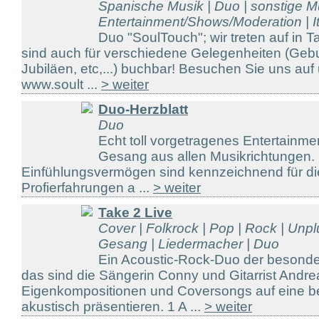
Spanische Musik | Duo | sonstige Mu
Entertainment/Shows/Moderation | It
Duo "SoulTouch"; wir treten auf in 
sind auch für verschiedene Gelegenheiten (Gebu
Jubiläen, etc,...) buchbar! Besuchen Sie uns a
www.soult ...
> weiter
Duo-Herzblatt
Duo
Echt toll vorgetragenes Entertainm
Gesang aus allen Musikrichtungen. F
Einfühlungsvermögen sind kennzeichnend für di
Profierfahrungen a ...
> weiter
Take 2 Live
Cover | Folkrock | Pop | Rock | Unp
Gesang | Liedermacher | Duo
Ein Acoustic-Rock-Duo der besonder
das sind die Sängerin Conny und Gitarrist Andre
Eigenkompositionen und Coversongs auf eine be
akustisch präsentieren. 1 A ...
> weiter