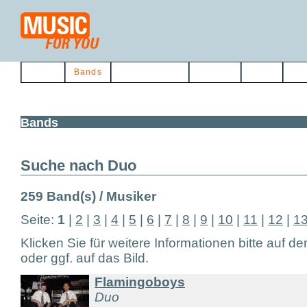
Home
Bands
Musikerbörse
Service
Links
Kon
Bands
Suche nach Duo
259 Band(s) / Musiker
Seite:
1
|
2
|
3
|
4
|
5
|
6
|
7
|
8
|
9
|
10
|
11
|
12
|
1
Klicken Sie für weitere Informationen bitte auf d
oder ggf. auf das Bild.
Flamingoboys
Duo