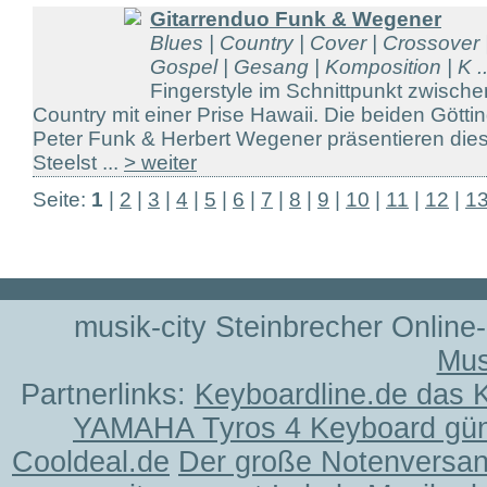
Gitarrenduo Funk & Wegener
Blues | Country | Cover | Crossover 
Gospel | Gesang | Komposition | K ..
Fingerstyle im Schnittpunkt zwisch
Country mit einer Prise Hawaii. Die beiden Götti
Peter Funk & Herbert Wegener präsentieren die
Steelst ...
> weiter
Seite:
1
|
2
|
3
|
4
|
5
|
6
|
7
|
8
|
9
|
10
|
11
|
12
|
1
musik-city Steinbrecher Online
Mus
Partnerlinks:
Keyboardline.de das 
YAMAHA Tyros 4 Keyboard gün
Cooldeal.de
Der große Notenversand