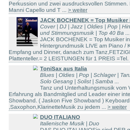
Perkussion und zwei ausdrucksvollen Stimmen. 
Manni Capello und T ...
> weiter
JACK BOCHENEK = Top Musiker 
Cover | DJ | Jazz | Oldies | Pop | H
und Stimmungsmusik | Top 40 Ba ...
JACK BOCHENEK = Top Musiker in
Hintergrundmusik LIVE am Piano / 
Empfang und Dinner, danach zum Tanz,FETZI
Plattenteller.= 2 LEISTUNGEN für 1 PREIS =Tel. 
ToniSax aus Italia
Blues | Oldies | Pop | Schlager | T
Solo Gesang | Solist | Samba ...
Tanz und Unterhaltungsmusik vom Vol
Erfahrung als Bandmitglied und Leader einer int
Showband. ( Jaskon Five Showband ) Keyboar
,Saxophon,KlarinetteMusik zu jedem ...
> weiter
DUO ITALIANO
Italienische Musik | Duo
DAS DUO ITALIANOSie sind DER gar