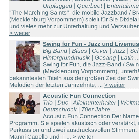
Unplugged | Querbeet | Entertainmen
"The Marching Saints"- die mobile Jazzband / 
(Mecklenburg Vorpommern) spielt für Sie Dixiela
und vieles mehr zur Unterhaltung und Verzauberu
> weiter
Swing for Fun - Jazz und Livemu
Big Band | Blues | Cover | Jazz | Sc
Hintergrundmusik | Gesang | Latin ..
Swing for Fun, die Jazz-Band / Sw
(Mecklenburg Vorpommern), unterhäl
bekanntesten Titeln aus der großen Zeit der Sw
Melodien der letzten Jahrzehnte, ...
> weiter
Acoustic Fun Connection
Trio | Duo | Alleinunterhalter | Weltm
Deutschrock | 70er Jahre ...
Acoustic Fun Connection Der Name 
Programm. Sie spielen akustisch oder verstärkt, 
Perkussion und zwei ausdrucksvollen Stimmen. 
Manni Capello und T ...
> weiter