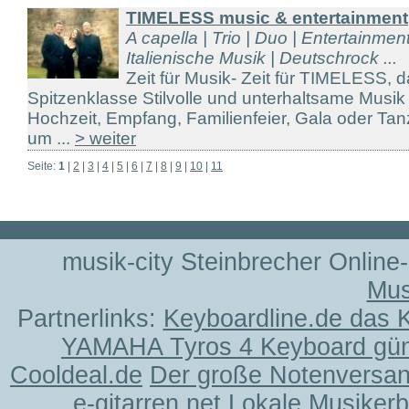
TIMELESS music & entertainment
A capella | Trio | Duo | Entertainme
Italienische Musik | Deutschrock ...
Zeit für Musik- Zeit für TIMELESS, d
Spitzenklasse Stilvolle und unterhaltsame Musik 
Hochzeit, Empfang, Familienfeier, Gala oder Tan
um ...
> weiter
Seite:
1
|
2
|
3
|
4
|
5
|
6
|
7
|
8
|
9
|
10
|
11
musik-city Steinbrecher Online
Mus
Partnerlinks:
Keyboardline.de das 
YAMAHA Tyros 4 Keyboard gün
Cooldeal.de
Der große Notenversand
e-gitarren.net
Lokale Musiker