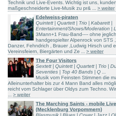
Technik und Live-Events. Wichtig ist uns, kunde
maßgeschneiderte Live-Musik zu pr& ...
> weiter
Edelweiss-piraten
Quintett | Quartett | Trio | Kabarett |
Entertainment/Shows/Moderation | Li
3Mann+1 Frau-Band---- ohne jeglich
handgespielter Alpenrock von STS 
Danzer, Fehndrich , Brauer ,Ludwig Hirsch und 
Vereinsfeiern, Biergärten und Ze ...
> weiter
The Four Visitors
Sextett | Quintett | Quartett | Trio | 
Seventies | Top 40 Bands | Q ...
Musik vom Feinsten Stimmen die ma
Alleinunterhalter bis zur 4 Mann Band alles mö
reicht vom Schlager über Oldys zum Techno. Wir 
...
> weiter
The Marching Saints - mobile Li
(Mecklenburg Vorpommern)
Blasmusik | Blues | Cover | Jazz | Ol