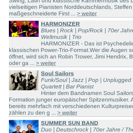
Swing, Latin und klassische Kammermusik des 
vielseitigen Pianisten Norddeutschlands, Steffe
maßgeschneiderte First ...
> weiter
HARMONIZER
Blues | Rock | Pop/Rock | 70er Jahr
Weltmusik | Trio
HARMONIZER - Das ist Psychedelic 
klassischen Power-Trio-Format.Wer die Augen s
öffnet, wird sich an Robin Trower, Jimi Hendrix, B
oder ga ...
> weiter
Soul Sailors
Funk/Soul | Jazz | Pop | Unplugged |
Quartett | Bar Pianist
Hinter dem Bandnamen Soul Sailors 
Formation junger europäischer Spitzenmusiker. 
bereits mehrfach mit verschiedenen Kulturpreis
zählen zu den g ...
> weiter
SUMMER SUN BAND
Duo | Deutschrock | 70er Jahre / The