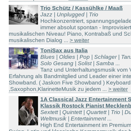
Trio Schütz / Kassühlke / Maaß
Jazz | Unplugged | Trio
Hochkonzentriert, spannungsgeladen,
immer absolut spontan - Improvisie
musikalischen Niveau! Piano, Kontrabaß und Sc
musikalischen Dialog ...
> weiter
ToniSax aus Italia
Blues | Oldies | Pop | Schlager | T
Solo Gesang | Solist | Samba ...
Tanz und Unterhaltungsmusik vom Vol
Erfahrung als Bandmitglied und Leader einer int
Showband. ( Jaskon Five Showband ) Keyboar
,Saxophon,KlarinetteMusik zu jedem ...
> weiter
1A Classical Jazz Entertainment 
Klassik Rostock Pianist Mecklen
Sextett | Quintett | Quartett | Trio | D
Weltmusik | Entertainment ...
High End Entertainment im Premium