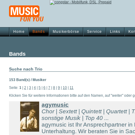
Home
Bands
Musikerbörse
Service
Links
Kon
Bands
Suche nach Trio
153 Band(s) / Musiker
Seite:
1
|
2
|
3
|
4
|
5
|
6
|
7
|
8
|
9
|
10
|
11
Klicken Sie für weitere Informationen bitte auf den Namen, auf "weiter" oder gg
agymusic
Chor | Sextett | Quintett | Quartett | T
sonstige Musik | Top 40 ...
agymusic ist Ihr Ansprechpartner in
Unterhaltung. Wir beraten Sie in S