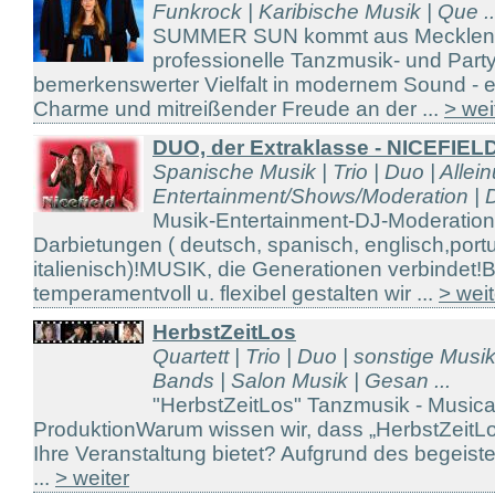
Funkrock | Karibische Musik | Que ..
SUMMER SUN kommt aus Mecklenbur
professionelle Tanzmusik- und Part
bemerkenswerter Vielfalt in modernem Sound - ei
Charme und mitreißender Freude an der ...
> wei
DUO, der Extraklasse - NICEFIEL
Spanische Musik | Trio | Duo | Allein
Entertainment/Shows/Moderation | D
Musik-Entertainment-DJ-Moderatio
Darbietungen ( deutsch, spanisch, englisch,port
italienisch)!MUSIK, die Generationen verbindet!
temperamentvoll u. flexibel gestalten wir ...
> weit
HerbstZeitLos
Quartett | Trio | Duo | sonstige Musi
Bands | Salon Musik | Gesan ...
"HerbstZeitLos" Tanzmusik - Musica
ProduktionWarum wissen wir, dass „HerbstZeitLo
Ihre Veranstaltung bietet? Aufgrund des begeis
...
> weiter