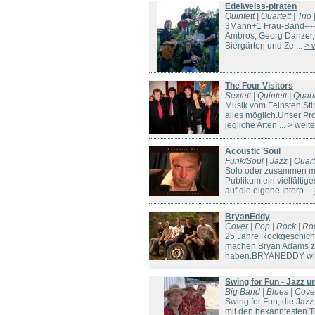
Edelweiss-piraten
Quintett | Quartett | Tr
3Mann+1 Frau-Band---- 
Ambros, Georg Danzer, 
Biergärten und Ze ...
> 
The Four Visitors
Sextett | Quintett | Quar
Musik vom Feinsten Sti
alles möglich.Unser Pr
jegliche Arten ...
> weite
Acoustic Soul
Funk/Soul | Jazz | Quarte
Solo oder zusammen mi
Publikum ein vielfältig
auf die eigene Interp ...
BryanEddy
Cover | Pop | Rock | Ro
25 Jahre Rockgeschicht
machen Bryan Adams zu 
haben.BRYANEDDY widm
Swing for Fun - Jazz 
Big Band | Blues | Cover
Swing for Fun, die Jaz
mit den bekanntesten T