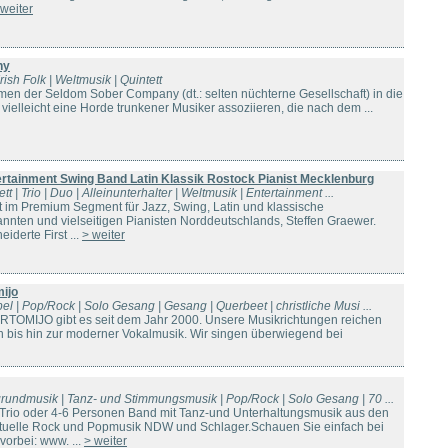
 weiter
ny
rish Folk | Weltmusik | Quintett
men der Seldom Sober Company (dt.: selten nüchterne Gesellschaft) in die
e vielleicht eine Horde trunkener Musiker assoziieren, die nach dem ...
ertainment Swing Band Latin Klassik Rostock Pianist Mecklenburg
ett | Trio | Duo | Alleinunterhalter | Weltmusik | Entertainment ...
 im Premium Segment für Jazz, Swing, Latin und klassische
ten und vielseitigen Pianisten Norddeutschlands, Steffen Graewer.
derte First ...
> weiter
ijo
el | Pop/Rock | Solo Gesang | Gesang | Querbeet | christliche Musi ...
TOMIJO gibt es seit dem Jahr 2000. Unsere Musikrichtungen reichen
 bis hin zur moderner Vokalmusik. Wir singen überwiegend bei
grundmusik | Tanz- und Stimmungsmusik | Pop/Rock | Solo Gesang | 70 ...
 Trio oder 4-6 Personen Band mit Tanz-und Unterhaltungsmusik aus den
ktuelle Rock und Popmusik NDW und Schlager.Schauen Sie einfach bei
orbei: www. ...
> weiter