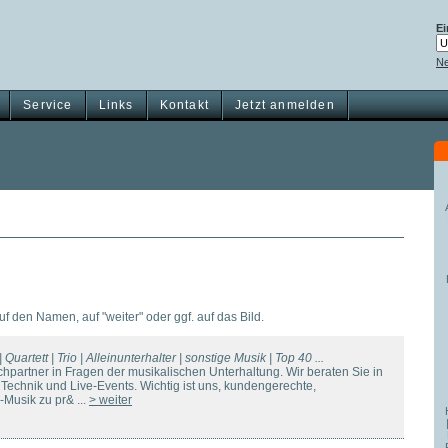
Ei
Ne
Service
Links
Kontakt
Jetzt anmelden
auf den Namen, auf "weiter" oder ggf. auf das Bild.
| Quartett | Trio | Alleinunterhalter | sonstige Musik | Top 40 ...
chpartner in Fragen der musikalischen Unterhaltung. Wir beraten Sie in
echnik und Live-Events. Wichtig ist uns, kundengerechte,
Musik zu pr& ...
> weiter