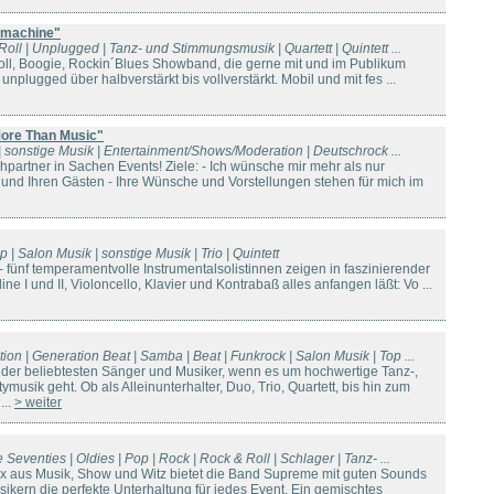
 machine"
Roll | Unplugged | Tanz- und Stimmungsmusik | Quartett | Quintett ...
oll, Boogie, Rockin´Blues Showband, die gerne mit und im Publikum
 unplugged über halbverstärkt bis vollverstärkt. Mobil und mit fes ...
ore Than Music"
io | sonstige Musik | Entertainment/Shows/Moderation | Deutschrock ...
partner in Sachen Events! Ziele: - Ich wünsche mir mehr als nur
 und Ihren Gästen - Ihre Wünsche und Vorstellungen stehen für mich im
p | Salon Musik | sonstige Musik | Trio | Quintett
 fünf temperamentvolle Instrumentalsolistinnen zeigen in faszinierender
ine I und II, Violoncello, Klavier und Kontrabaß alles anfangen läßt: Vo ...
on | Generation Beat | Samba | Beat | Funkrock | Salon Musik | Top ...
 der beliebtesten Sänger und Musiker, wenn es um hochwertige Tanz-,
musik geht. Ob als Alleinunterhalter, Duo, Trio, Quartett, bis hin zum
...
> weiter
 Seventies | Oldies | Pop | Rock | Rock & Roll | Schlager | Tanz- ...
x aus Musik, Show und Witz bietet die Band Supreme mit guten Sounds
ikern die perfekte Unterhaltung für jedes Event. Ein gemischtes