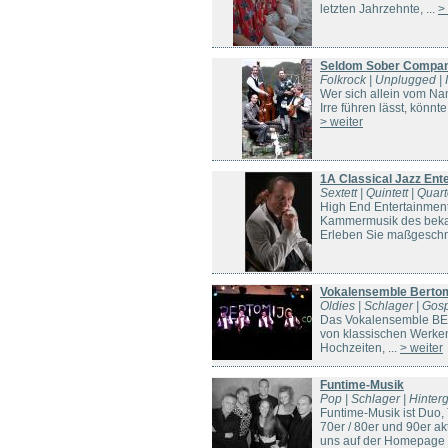
letzten Jahrzehnte, ...
>
Seldom Sober Compa
Folkrock | Unplugged | I
Wer sich allein vom Na
Irre führen lässt, könnt
> weiter
1A Classical Jazz Ent
Sextett | Quintett | Quart
High End Entertainment
Kammermusik des bekann
Erleben Sie maßgeschnei
Vokalensemble Bertom
Oldies | Schlager | Gosp
Das Vokalensemble BER
von klassischen Werken
Hochzeiten, ...
> weiter
Funtime-Musik
Pop | Schlager | Hinter
Funtime-Musik ist Duo,
70er / 80er und 90er a
uns auf der Homepage v