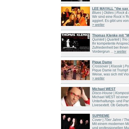
LEE MAYALL "the sax
Blues | Oldies | Rock & 
Wir sind eine Rock´n´R
aggiert. Es gibt uns von
> weiter
Thomas Klenke mit "M
Quintett | Quartett | Tr
Ihr kompetente Ansprech
Zufriedenheit bei Ihnen
Vordergrun ...
> weiter
Pique Dame
Crossover | Klassik | Po
Pique Dame ist Trumpf -
Weise, was sich mit Viol
> weiter
Michael WEST
Disco-House | Kompositi
Michael WEST ist einer
Unterhaltungs- und Party
Livesextett. Ob Geburts 
SUPREME
Cover | 70er Jahre / The
Mit einem modernen Mi
und professionellen Mus