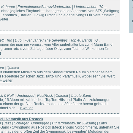
io | Kabarett | Entertainment/Shows/Moderation | Liedermacher | 70 ...
ohne jegliches Playback---- handgespielter Alpenrock von STS ,Wolfgang
Fehndrich , Brauer ,Ludwig Hirsch und eigene Songs.Für Vereinsfeiern,
weiter
tett | Trio | Duo | 70er Jahre / The Seventies | Top 40 Bands | Q ...
mmen die man nie vergisst. vom Alleinunterhalter bis zur 4 Mann Band
ogramm reicht vom Schlager über Oldys zum Techno. Wir können für
r
tt | Quintett
t etablierten Musikern aus dem Süddeutschen Raum bietet er seinem
es Repertoire zwischen Jazz, Tanz- und Partymusik, wobei sehr viel Wert
> weiter
ck & Roll | Unplugged | Pop/Rock | Quintett | Tribute Band
e, 15 Alben mit zahlreichen TopTen-Hits und Platin-Auszeichnungen
einem der größten Rockstars, den die 80er Jahre hervor gebracht
et sich ...
> weiter
und Livemusik aus Rostock
 | Jazz | Schlager | Unplugged | Hintergrundmusik | Gesang | Latin ...
z-Band / Swingband aus Rostock (Mecklenburg Vorpommern), unterhält Sie
iteln aus der großen Zeit der Swingmusik, beswingten" Melodien der