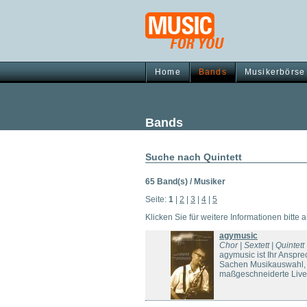
Home
Bands
Musikerbörse
Bands
Suche nach Quintett
65 Band(s) / Musiker
Seite:
1
|
2
|
3
|
4
|
5
Klicken Sie für weitere Informationen bitte 
agymusic
Chor | Sextett | Quintett 
agymusic ist Ihr Anspre
Sachen Musikauswahl, T
maßgeschneiderte Live-