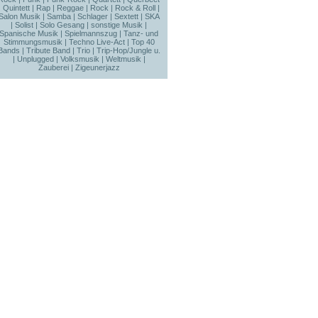
|
Quintett
|
Rap
|
Reggae
|
Rock
|
Rock & Roll
|
Salon Musik
|
Samba
|
Schlager
|
Sextett
|
SKA
|
Solist
|
Solo Gesang
|
sonstige Musik
|
Spanische Musik
|
Spielmannszug
|
Tanz- und
Stimmungsmusik
|
Techno Live-Act
|
Top 40
Bands
|
Tribute Band
|
Trio
|
Trip-Hop/Jungle u.
|
Unplugged
|
Volksmusik
|
Weltmusik
|
Zauberei
|
Zigeunerjazz