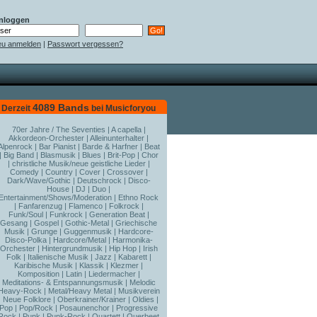
nloggen
u anmelden
|
Passwort vergessen?
4089 Bands
Derzeit
bei Musicforyou
70er Jahre / The Seventies
|
A capella
|
Akkordeon-Orchester
|
Alleinunterhalter
|
Alpenrock
|
Bar Pianist
|
Barde & Harfner
|
Beat
|
Big Band
|
Blasmusik
|
Blues
|
Brit-Pop
|
Chor
|
christliche Musik/neue geistliche Lieder
|
Comedy
|
Country
|
Cover
|
Crossover
|
Dark/Wave/Gothic
|
Deutschrock
|
Disco-
House
|
DJ
|
Duo
|
Entertainment/Shows/Moderation
|
Ethno Rock
|
Fanfarenzug
|
Flamenco
|
Folkrock
|
Funk/Soul
|
Funkrock
|
Generation Beat
|
Gesang
|
Gospel
|
Gothic-Metal
|
Griechische
Musik
|
Grunge
|
Guggenmusik
|
Hardcore-
Disco-Polka
|
Hardcore/Metal
|
Harmonika-
Orchester
|
Hintergrundmusik
|
Hip Hop
|
Irish
Folk
|
Italienische Musik
|
Jazz
|
Kabarett
|
Karibische Musik
|
Klassik
|
Klezmer
|
Komposition
|
Latin
|
Liedermacher
|
Meditations- & Entspannungsmusik
|
Melodic
Heavy-Rock
|
Metal/Heavy Metal
|
Musikverein
|
Neue Folklore
|
Oberkrainer/Krainer
|
Oldies
|
Pop
|
Pop/Rock
|
Posaunenchor
|
Progressive
Rock
|
Punk
|
Punk-Rock
|
Quartett
|
Querbeet