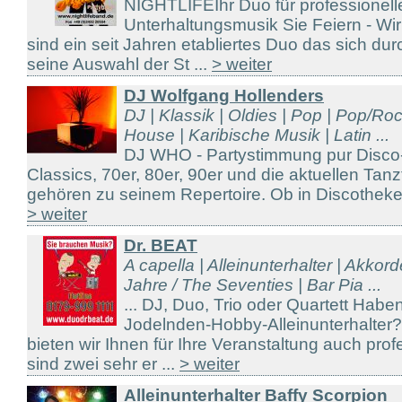
NIGHTLIFEIhr Duo für professionell
Unterhaltungsmusik Sie Feiern - Wi
sind ein seit Jahren etabliertes Duo das sich durc
seine Auswahl der St ...
> weiter
DJ Wolfgang Hollenders
DJ | Klassik | Oldies | Pop | Pop/Ro
House | Karibische Musik | Latin ...
DJ WHO - Partystimmung pur Disco
Classics, 70er, 80er, 90er und die aktuellen Tanz
gehören zu seinem Repertoire. Ob in Discotheken,
> weiter
Dr. BEAT
A capella | Alleinunterhalter | Akkor
Jahre / The Seventies | Bar Pia ...
... DJ, Duo, Trio oder Quartett Hab
Jodelnden-Hobby-Alleinunterhalter
bieten wir Ihnen für Ihre Veranstaltung auch prof
sind zwei sehr er ...
> weiter
Alleinunterhalter Baffy Scorpion