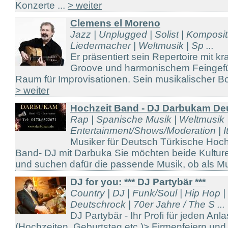
Konzerte ...
> weiter
Clemens el Moreno
Jazz | Unplugged | Solist | Komposit
Liedermacher | Weltmusik | Sp ...
Er präsentiert sein Repertoire mit k
Groove und harmonischem Feingefü
Raum für Improvisationen. Sein musikalischer Bo
> weiter
Hochzeit Band - DJ Darbukam Deu
Rap | Spanische Musik | Weltmusik |
Entertainment/Shows/Moderation | Ita
Musiker für Deutsch Türkische Hochze
Band- DJ mit Darbuka Sie möchten beide Kultur
und suchen dafür die passende Musik, ob als Musi
DJ for you: *** DJ Partybär ***
Country | DJ | Funk/Soul | Hip Hop | 
Deutschrock | 70er Jahre / The S ...
DJ Partybär - Ihr Profi für jeden Anla
(Hochzeiten, Geburtstag etc.)> Firmenfeiern und 