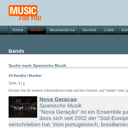
Home
Bands
Musikerbörse
Service
Links
Kon
Bands
Suche nach Spanische Musik
29 Band(s) / Musiker
Seite:
1
|
2
Klicken Sie für weitere Informationen bitte auf den Namen, auf "weiter" oder gg
Nova Geracao
Spanische Musik
"Nova Geração" ist ein Ensemble ju
dass sich seit 2002 der "Süd-Europ
verschrieben hat. Vom portugiesisch, brasiliani