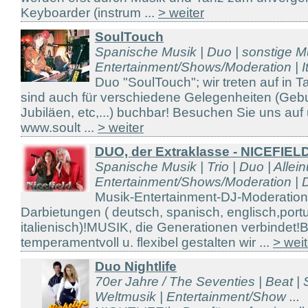
Keyboarder (instrum ...
> weiter
SoulTouch
Spanische Musik | Duo | sonstige Mu
Entertainment/Shows/Moderation | It
Duo "SoulTouch"; wir treten auf in 
sind auch für verschiedene Gelegenheiten (Gebu
Jubiläen, etc,...) buchbar! Besuchen Sie uns a
www.soult ...
> weiter
DUO, der Extraklasse - NICEFIEL
Spanische Musik | Trio | Duo | Allein
Entertainment/Shows/Moderation | D
Musik-Entertainment-DJ-Moderatio
Darbietungen ( deutsch, spanisch, englisch,port
italienisch)!MUSIK, die Generationen verbindet!
temperamentvoll u. flexibel gestalten wir ...
> weit
Duo Nightlife
70er Jahre / The Seventies | Beat |
Weltmusik | Entertainment/Show ...