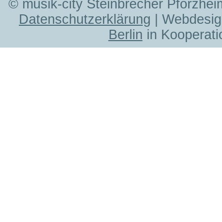
© musik-city Steinbrecher Pforzhei
Datenschutzerklärung
| Webdesig
Berlin
in Kooperati