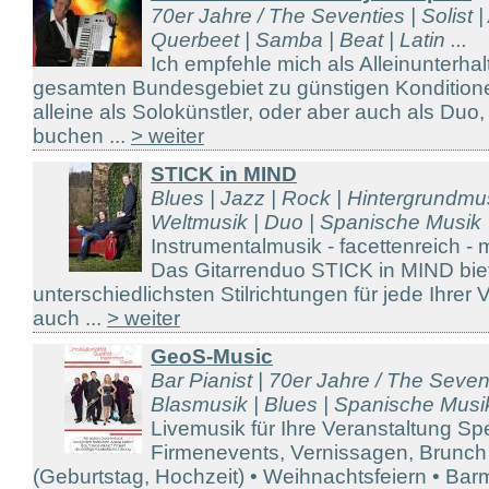
70er Jahre / The Seventies | Solist 
Querbeet | Samba | Beat | Latin ...
Ich empfehle mich als Alleinunterhal
gesamten Bundesgebiet zu günstigen Kondition
alleine als Solokünstler, oder aber auch als Duo,
buchen ...
> weiter
STICK in MIND
Blues | Jazz | Rock | Hintergrundmu
Weltmusik | Duo | Spanische Musik
Instrumentalmusik - facettenreich - m
Das Gitarrenduo STICK in MIND biet
unterschiedlichsten Stilrichtungen für jede Ihrer
auch ...
> weiter
GeoS-Music
Bar Pianist | 70er Jahre / The Seven
Blasmusik | Blues | Spanische Musik
Livemusik für Ihre Veranstaltung Sp
Firmenevents, Vernissagen, Brunch 
(Geburtstag, Hochzeit) • Weihnachtsfeiern • Barm