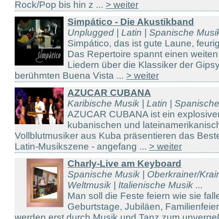
Rock/Pop bis hin z ...
> weiter
Simpático - Die Akustikband
Unplugged | Latin | Spanische Musi
Simpático, das ist gute Laune, feuri
Das Repertoire spannt einen weite
Liedern über die Klassiker der Gips
berühmten Buena Vista ...
> weiter
AZUCAR CUBANA
Karibische Musik | Latin | Spanisch
AZUCAR CUBANA ist ein explosiver
kubanischen und lateinamerikanis
Vollblutmusiker aus Kuba präsentieren das Beste
Latin-Musikszene - angefang ...
> weiter
Charly-Live am Keyboard
Spanische Musik | Oberkrainer/Kraine
Weltmusik | Italienische Musik ...
Man soll die Feste feiern wie sie fal
Geburtstage, Jubiläen, Familienfeier
werden erst durch Musik und Tanz zum unvergeßl