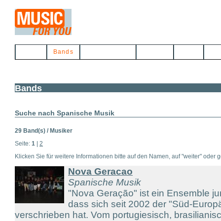
Home
Bands
Musikerbörse
Service
Links
Kon
Bands
Suche nach Spanische Musik
29 Band(s) / Musiker
Seite:
1
|
2
Klicken Sie für weitere Informationen bitte auf den Namen, auf "weiter" oder gg
Nova Geracao
Spanische Musik
"Nova Geração" ist ein Ensemble ju
dass sich seit 2002 der "Süd-Europ
verschrieben hat. Vom portugiesisch, brasiliani