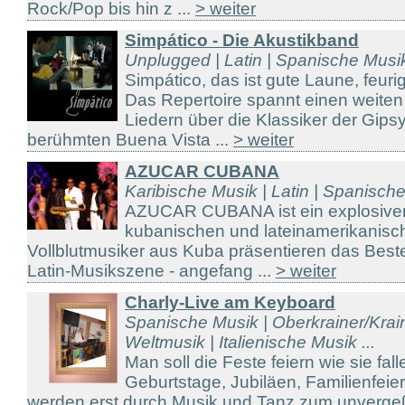
Rock/Pop bis hin z ...
> weiter
Simpático - Die Akustikband
Unplugged | Latin | Spanische Musi
Simpático, das ist gute Laune, feuri
Das Repertoire spannt einen weite
Liedern über die Klassiker der Gips
berühmten Buena Vista ...
> weiter
AZUCAR CUBANA
Karibische Musik | Latin | Spanisch
AZUCAR CUBANA ist ein explosiver
kubanischen und lateinamerikanis
Vollblutmusiker aus Kuba präsentieren das Beste
Latin-Musikszene - angefang ...
> weiter
Charly-Live am Keyboard
Spanische Musik | Oberkrainer/Kraine
Weltmusik | Italienische Musik ...
Man soll die Feste feiern wie sie fal
Geburtstage, Jubiläen, Familienfeier
werden erst durch Musik und Tanz zum unvergeßl