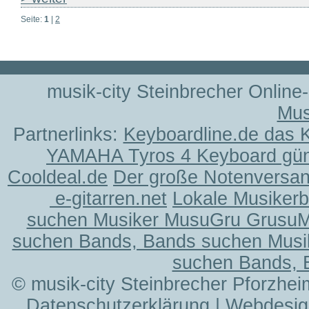
Seite:
1
|
2
musik-city Steinbrecher Online
Mus
Partnerlinks:
Keyboardline.de das 
YAMAHA Tyros 4 Keyboard gün
Cooldeal.de
Der große Notenversand
e-gitarren.net
Lokale Musiker
suchen Musiker MusuGru Grusu
suchen Bands, Bands suchen Musi
suchen Bands, 
© musik-city Steinbrecher Pforzhei
Datenschutzerklärung
| Webdesig