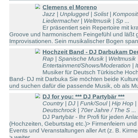
Clemens el Moreno
Jazz | Unplugged | Solist | Komposit
Liedermacher | Weltmusik | Sp ...
Er präsentiert sein Repertoire mit k
Groove und harmonischem Feingefühl und läßt
Improvisationen. Sein musikalischer Bogen spann
Hochzeit Band - DJ Darbukam Deu
Rap | Spanische Musik | Weltmusik |
Entertainment/Shows/Moderation | Ita
Musiker für Deutsch Türkische Hochze
Band- DJ mit Darbuka Sie möchten beide Kultur
und suchen dafür die passende Musik, ob als Musi
DJ for you: *** DJ Partybär ***
Country | DJ | Funk/Soul | Hip Hop | 
Deutschrock | 70er Jahre / The S ...
DJ Partybär - Ihr Profi für jeden Anla
(Hochzeiten, Geburtstag etc.)> Firmenfeiern und 
Events und Veranstaltungen aller Art (z. B. Kirm
> weiter