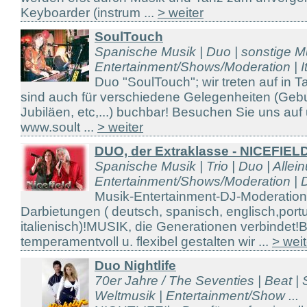
Keyboarder (instrum ...
> weiter
SoulTouch
Spanische Musik | Duo | sonstige Mu
Entertainment/Shows/Moderation | It
Duo "SoulTouch"; wir treten auf in 
sind auch für verschiedene Gelegenheiten (Gebu
Jubiläen, etc,...) buchbar! Besuchen Sie uns a
www.soult ...
> weiter
DUO, der Extraklasse - NICEFIEL
Spanische Musik | Trio | Duo | Allein
Entertainment/Shows/Moderation | D
Musik-Entertainment-DJ-Moderatio
Darbietungen ( deutsch, spanisch, englisch,port
italienisch)!MUSIK, die Generationen verbindet!
temperamentvoll u. flexibel gestalten wir ...
> weit
Duo Nightlife
70er Jahre / The Seventies | Beat |
Weltmusik | Entertainment/Show ...