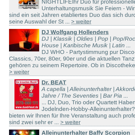
NIGHTLIFEIhr Duo für professionell
Unterhaltungsmusik Sie Feiern - Wi
sind ein seit Jahren etabliertes Duo das sich durc
seine Auswahl der St ...
> weiter
DJ Wolfgang Hollenders
DJ | Klassik | Oldies | Pop | Pop/Ro
House | Karibische Musik | Latin ...
DJ WHO - Partystimmung pur Disco
Classics, 70er, 80er, 90er und die aktuellen Tanz
gehören zu seinem Repertoire. Ob in Discotheken,
> weiter
Dr. BEAT
A capella | Alleinunterhalter | Akkor
Jahre / The Seventies | Bar Pia ...
... DJ, Duo, Trio oder Quartett Hab
Jodelnden-Hobby-Alleinunterhalter
bieten wir Ihnen für Ihre Veranstaltung auch prof
sind zwei sehr er ...
> weiter
Alleinunterhalter Baffy Scorpion