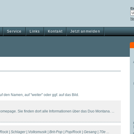
Ei
Ne
Service
Links
Kontakt
Jetzt anmelden
auf den Namen, auf "weiter" oder ggf. auf das Bild.
mepage. Sie finden dort alle Informationen über das Duo Montana. ...
 Rock | Schlager | Volksmusik | Brit-Pop | Pop/Rock | Gesang | 70e ...