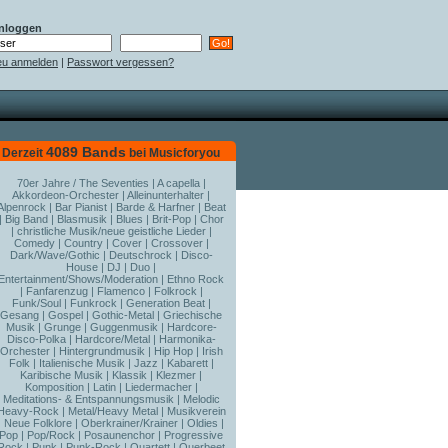
nloggen
u anmelden
|
Passwort vergessen?
4089 Bands
Derzeit
bei Musicforyou
70er Jahre / The Seventies
|
A capella
|
Akkordeon-Orchester
|
Alleinunterhalter
|
Alpenrock
|
Bar Pianist
|
Barde & Harfner
|
Beat
|
Big Band
|
Blasmusik
|
Blues
|
Brit-Pop
|
Chor
|
christliche Musik/neue geistliche Lieder
|
Comedy
|
Country
|
Cover
|
Crossover
|
Dark/Wave/Gothic
|
Deutschrock
|
Disco-
House
|
DJ
|
Duo
|
Entertainment/Shows/Moderation
|
Ethno Rock
|
Fanfarenzug
|
Flamenco
|
Folkrock
|
Funk/Soul
|
Funkrock
|
Generation Beat
|
Gesang
|
Gospel
|
Gothic-Metal
|
Griechische
Musik
|
Grunge
|
Guggenmusik
|
Hardcore-
Disco-Polka
|
Hardcore/Metal
|
Harmonika-
Orchester
|
Hintergrundmusik
|
Hip Hop
|
Irish
Folk
|
Italienische Musik
|
Jazz
|
Kabarett
|
Karibische Musik
|
Klassik
|
Klezmer
|
Komposition
|
Latin
|
Liedermacher
|
Meditations- & Entspannungsmusik
|
Melodic
Heavy-Rock
|
Metal/Heavy Metal
|
Musikverein
|
Neue Folklore
|
Oberkrainer/Krainer
|
Oldies
|
Pop
|
Pop/Rock
|
Posaunenchor
|
Progressive
Rock
|
Punk
|
Punk-Rock
|
Quartett
|
Querbeet