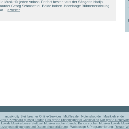
ie Musik für jeden Anlass. Perfect besteht aus der Sängerin Nadja
arder Georg Schmachtel. Beide haben Jahrelange Bühnenerfahrung.
a ...
> weiter
musik-city Steinbrecher Online-Services:
Midifiles.de
|
Notenshop.de
|
Musiklehrer.de
ros 4 Keyboard günstig kaufen
Das große Shoppingportal Cooldeal.de
Der große Notenvers
u
Lokale Musikerbörse Stuttgart Musiker suchen Bands, Bands suchen Musiker
Lokale Musi
utzungsbedingungen und Datenschutzerklärung
| Webdesign & Programmierung:
Reister W