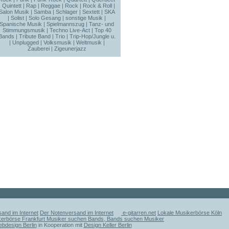
|
Quintett
|
Rap
|
Reggae
|
Rock
|
Rock & Roll
|
Salon Musik
|
Samba
|
Schlager
|
Sextett
|
SKA
|
Solist
|
Solo Gesang
|
sonstige Musik
|
Spanische Musik
|
Spielmannszug
|
Tanz- und
Stimmungsmusik
|
Techno Live-Act
|
Top 40
Bands
|
Tribute Band
|
Trio
|
Trip-Hop/Jungle u.
|
Unplugged
|
Volksmusik
|
Weltmusik
|
Zauberei
|
Zigeunerjazz
and im Internet
Der Notenversand im Internet
e-gitarren.net
Lokale Musikerbörse Köln
kerbörse Frankfurt Musiker suchen Bands, Bands suchen Musiker
ebdesign Berlin
in Kooperation mit
Design Keller Berlin