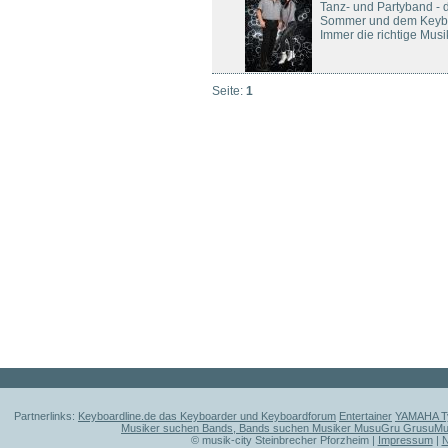
Tanz- und Partyband - d
Sommer und dem Keybo
Immer die richtige Musik
Seite:
1
Partnerlinks:
Keyboardline.de das Keyboarder und Keyboardforum
Entertainer
YAMAHA Ty
Musiker suchen Bands, Bands suchen Musiker MusuGru GrusuM
© musik-city Steinbrecher Pforzheim |
Impressum
|
N